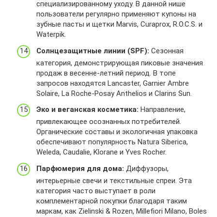
2
1
специализированному уходу. В данной нише
p
w
F
0
пользователи регулярно применяют купоны на
s
w
1
0
зубные пасты и щетки Marvis, Curaprox, R.O.C.S. и
%
w
5
0
Waterpik.
3
.
6
1
A
l
Солнцезащитные линии (SPF):
Сезонная
2
8
%
e
0
категория, демонстрирующая пиковые значения
d
2
t
0
продаж в весенне-летний период. В топе
l
F
u
0
запросов находятся Lancaster, Garnier Ambre
n
%
.
4
Solaire, La Roche-Posay Anthelios и Clarins Sun.
n
2
r
y
F
u
Эко и веганская косметика:
Направление,
c
w
%
привлекающее осознанных потребителей.
w
w
2
Органические составы и экологичная упаковка
8
w
F
обеспечивают популярность Natura Siberica,
e
.
p
Weleda, Caudalie, Klorane и Yves Rocher.
d
l
r
c
Парфюмерия для дома:
Диффузоры,
e
o
g
t
m
интерьерные свечи и текстильные спреи. Эта
d
u
o
категория часто выступает в роли
u
.
%
комплементарной покупки благодаря таким
z
r
2
маркам, как Zielinski & Rozen, Millefiori Milano, Boles