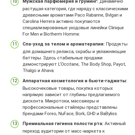
J
1
s
Мужская парфюмерия и груминг:
Динамично
F
F
0
.
R
N
b
p
растущая категория, где наряду с классическими
w
1
l
W
K
l
r
древесными ароматами Paco Rabanne, Bvlgari и
w
0
e
m
&
f
o
Carolina Herrera активно покупаются
w
8
t
q
u
k
m
специализированные уходовые линейки Clinique
.
v
u
q
l
o
For Men и Biotherm Homme.
l
j
.
H
p
%
e
r
r
Спа-уход за телом и ароматерапия:
Продукты
7
=
2
t
h
u
m
h
для домашнего релакса, скрабы и увлажняющие
F
u
x
%
5
t
баттеры. Здесь стабильные продажи
1
.
a
2
M
t
демонстрируют L’Occitane, The Body Shop, Payot,
2
r
b
F
1
p
Thalgo и Ahava.
7
u
e
p
N
s
7
%
y
r
Аппаратная косметология и бьюти-гаджеты:
K
%
0
2
e
o
Высокочековые товары, покупка которых
&
3
0
F
x
m
напрямую зависит от глубины предлагаемого
u
A
1
p
p
o
дисконта. Микротоки, массажеры и
l
%
8
r
m
%
профессиональные стайлеры представлены
p
2
o
p
2
брендами Foreo, NuFace, Bork, GHD и BaByliss.
=
F
m
y
F
h
%
o
Премиальная гигиена полости рта:
Активный
1
t
2
%
7
переход аудитории от масс-маркета к
t
F