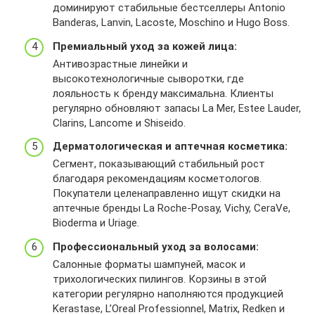
g
e
l
=
r
h
доминируют стабильные бестселлеры Antonio
u
8
2
q
7
r
p
F
u
l
Banderas, Lanvin, Lacoste, Moschino и Hugo Boss.
/
d
F
q
i
=
7
%
d
p
3
w
H
d
Премиальный уход за кожей лица:
h
N
2
3
r
e
w
7
=
t
f
Антивозрастные линейки и
F
o
3
w
m
F
t
Y
высокотехнологичные сыворотки, где
p
m
2
.
5
7
p
U
лояльность к бренду максимальна. Клиенты
r
o
c
l
M
N
s
J
регулярно обновляют запасы La Mer, Estee Lauder,
o
/
2
e
1
f
%
R
Clarins, Lancome и Shiseido.
m
1
2
t
N
Y
3
W
o
7
9
u
K
Дерматологическая и аптечная косметика:
U
A
m
%
1
5
.
&
J
Сегмент, показывающий стабильный рост
%
q
2
0
4
r
u
R
благодаря рекомендациям косметологов.
2
q
F
0
7
u
l
W
Покупатели целенаправленно ищут скидки на
F
H
1
0
b
%
p
m
аптечные бренды La Roche-Posay, Vichy, CeraVe,
%
7
7
2
f
2
=
q
Bioderma и Uriage.
2
m
1
1
0
F
h
q
F
5
4
Профессиональный уход за волосами:
r
1
p
t
H
w
M
0
j
b
r
t
Салонные форматы шампуней, масок и
7
w
1
0
x
/
o
p
трихологических пилингов. Корзины в этой
m
w
N
4
z
?
m
s
категории регулярно наполняются продукцией
5
.
K
9
s
e
o
%
Kerastase, L’Oreal Professionnel, Matrix, Redken и
M
l
&