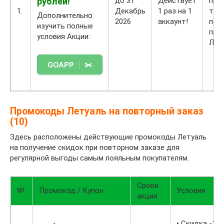
рублей!
до 31
Действует
пре
1.
Декабрь
1 раз на 1
тол
Дополнительно
2026
аккаунт!
пер
изучить полные
при
условия Акции:
ЛЭТ
⚠️
В
н
и
м
Промокоды Летуаль на повторный заказ
а
(10)
н
и
Здесь расположены действующие промокоды Летуаль
е
на получение скидок при повторном заказе для
И
регулярной выгоды самым лояльным покупателям.
И
-
а
Сроки
№
Промокод / Купон
Условия
с
акции
с
и
• Скидка -10 