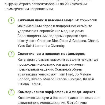
1
d
5
b
1
5
7
e
t
2
выручки строго сегментированы по 20 ключевым
b
r
M
f
7
8
N
3
p
F
коммерческим направлениям:
/
z
1
0
1
d
f
2
s
1
?
.
N
1
4
3
Y
c
%
7
h
c
K
Тяжелый люкс и высокая мода:
Исторически
b
0
e
U
2
3
0
t
o
&
/
максимальный спрос в подарочном сегменте
0
3
J
2
A
9
t
m
u
?
удерживают европейские модные дома.
0
2
R
9
%
0
p
/
l
e
Безоговорочными лидерами продаж здесь
6
c
W
5
2
0
s
g
p
r
выступают Christian Dior, Dolce & Gabbana, Chanel,
f
2
m
4
F
0
:
/
=
i
Yves Saint Laurent и Givenchy.
a
2
q
7
%
3
/
d
h
d
i
9
q
b
2
s
Селективная и нишевая парфюмерия:
/
f
t
=
b
5
H
f
F
t
w
7
Категория с самым высоким средним чеком, где
t
F
c
4
7
0
w
e
w
8
промокоды используются для снижения
p
7
i
7
m
1
w
t
w
1
премиальной наценки. Основной объем
s
N
1
b
5
b
w
1
.
7
транзакций генерируют Tom Ford, Jo Malone
%
f
7
f
M
/
.
g
l
0
London, Byredo, Maison Francis Kurkdjian, Kilian и
3
Y
w
0
1
?
l
p
e
8
Tiziana Terenzi.
A
U
n
1
N
e
e
c
t
5
%
J
s
b
K
r
t
Коммерческая парфюмерия и мидл-маркет:
6
u
9
2
R
r
/
&
i
u
v
Классические духи и базовая туалетная вода для
.
3
F
W
l
?
u
d
.
l
ежедневного использования. В этой нише
r
5
%
m