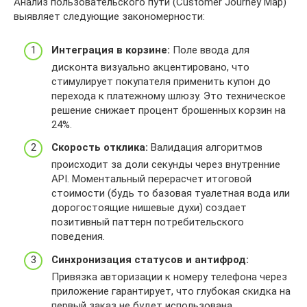
Анализ пользовательского пути (Customer Journey Map)
выявляет следующие закономерности:
Интеграция в корзине:
Поле ввода для
дисконта визуально акцентировано, что
стимулирует покупателя применить купон до
перехода к платежному шлюзу. Это техническое
решение снижает процент брошенных корзин на
24%.
Скорость отклика:
Валидация алгоритмов
происходит за доли секунды через внутренние
API. Моментальный перерасчет итоговой
стоимости (будь то базовая туалетная вода или
дорогостоящие нишевые духи) создает
позитивный паттерн потребительского
поведения.
Синхронизация статусов и антифрод:
Привязка авторизации к номеру телефона через
приложение гарантирует, что глубокая скидка на
первый заказ не будет использована