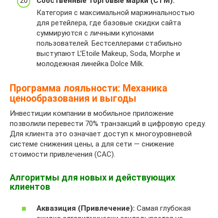
Собственные торговые марки (СТМ):
j
x
Категория с максимальной маржинальностью
z
для ретейлера, где базовые скидки сайта
s
суммируются с личными купонами
u
пользователей. Бестселлерами стабильно
f
выступают L’Etoile Makeup, Soda, Morphe и
h
молодежная линейка Dolce Milk.
h
7
Программа лояльности: Механика
0
ценообразования и выгоды
6
z
Инвестиции компании в мобильное приложение
c
позволили перевести 70% транзакций в цифровую среду.
q
Для клиента это означает доступ к многоуровневой
системе снижения цены, а для сети — снижение
стоимости привлечения (CAC).
Алгоритмы для новых и действующих
клиентов
Аквазиция (Привлечение):
Самая глубокая