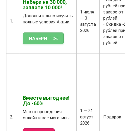
Набери на 30 000,
с
рублей при
заплати 10 000!
т
1 июля
заказе от 15
е
Дополнительно изучить
— 3
рублей
н
1.
полные условия Акции:
августа
• Скидка -20 
т
2026
рублей при
!
⚠️
заказе от 30
П
В
рублей
р
н
о
и
м
м
о
а
к
н
о
и
д
е
д
И
л
И
Вместе выгоднее!
я
-
До -60%
э
а
1 — 31
Место проведения:
т
с
2.
август
Подарок
онлайн и все магазины:
о
с
2026
й
и
а