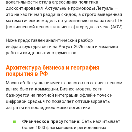
N
л
o
а
9
волатильности стала агрессивная политика
M
/
т
3
p
w
K
я
m
б
5
дисконтирования. Актуальные промокоды Летуаль —
1
/
е
5
s
w
&
а
/
о
4
это не хаотичная раздача скидок, а строго выверенная
N
g
л
8
:
w
u
к
g
т
7
математическая модель по увеличению показателя LTV
K
n
ю
d
/
.
l
т
/
а
b
(пожизненной ценности клиента) и среднего чека (AOV).
&
d
э
3
/
l
p
и
d
е
f
u
r
т
e
g
e
=
в
f
т
0
l
Ниже представлен аналитический разбор
z
у
3
n
t
h
а
7
:
1
p
инфраструктуры сети на Август 2026 года и механики
.
т
2
d
u
t
ц
8
h
b
=
работы скидочных инструментов.
c
о
c
r
.
t
и
1
t
/
h
o
ч
2
z
r
p
и
7
t
?
t
m
н
2
Архитектура бизнеса и география
.
u
s
:
0
p
e
t
/
у
9
покрытия в РФ
c
%
%
h
8
s
r
p
g
ю
5
o
2
3
t
5
:
i
s
Масштаб Летуаль не имеет аналогов на отечественном
/
с
4
m
F
A
t
9
/
d
%
рынке бьюти-коммерции. Бизнес-модель сети
d
с
7
/
p
%
p
3
/
=
3
базируется на плотной интеграции офлайн-точек и
f
ы
b
g
r
2
s
5
g
F
A
цифровой среды, что позволяет оптимизировать
7
л
f
/
o
F
:
8
n
7
%
затраты на последнюю милю логистики.
8
к
0
d
m
%
/
d
d
N
2
1
у
1
f
o
2
/
3
r
f
F
Физическое присутствие:
Сеть насчитывает
7
д
b
7
%
F
g
e
z
Y
%
более 1000 флагманских и региональных
0
л
/
8
2
w
n
3
.