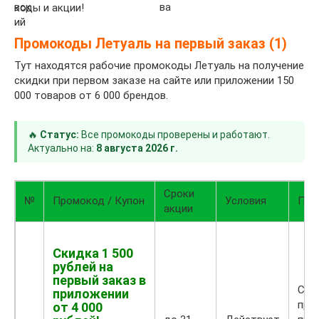
коды и акции!
Промокоды Летуаль на первый заказ (1)
Тут находятся рабочие промокоды Летуаль на получение
скидки при первом заказе на сайте или приложении 150
000 товаров от 6 000 брендов.
🔥
Статус:
Все промокоды проверены и работают.
Актуально на:
8 августа 2026 г.
Сроки
№
Промокод / Купон
Условия
При
акции
Скидка 1 500
рублей на
первый заказ в
Ски
приложении
про
от 4 000