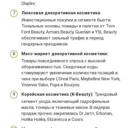
e
u
r
%
3
Olaplex.
1
e
u
t
f
i
2
A
N
t
l
j
Люксовая декоративная косметика:
h
d
F
%
K
u
p
z
Инвестиционные покупки в сегменте бьюти.
h
=
1
2
&
.
=
s
Тональные основы, помады и палетки от Tom
7
F
7
F
u
r
h
8
Ford Beauty, Armani Beauty, Guerlain и YSL Beauty
0
7
1
%
l
u
t
s
обеспечивают сильный трафик в период
6
N
4
2
p
%
t
o
гендерных праздников.
z
f
0
F
=
2
p
i
c
Y
0
w
h
F
s
Масс-маркет декоративной косметики:
i
q
U
1
w
t
p
%
p
Товары повседневного спроса с высокой
e
J
9
w
t
r
3
w
оборачиваемостью. Скидочные коды
r
R
l
.
p
o
A
1
стимулируют увеличение количества позиций в
i
W
p
l
s
m
%
v
чеке при выборе L’Oreal Paris, Maybelline New York,
d
m
p
e
%
o
2
u
Vivienne Sabo, Pupa и Bourjois.
=
q
g
t
3
%
F
F
q
m
u
A
Корейская косметика (K-Beauty):
Трендовый
2
%
7
H
w
.
%
F
2
сегмент ухода, включающий гидрофильные
N
7
h
r
2
1
F
масла, тонеры и тканевые маски. В лидерах
f
m
r
u
F
7
w
продаж прочно закрепились Dr.Jart+, Erborian,
Y
5
v
%
%
1
w
Holika Holika, Elizavecca и Cosrx.
U
M
9
2
2
4
w