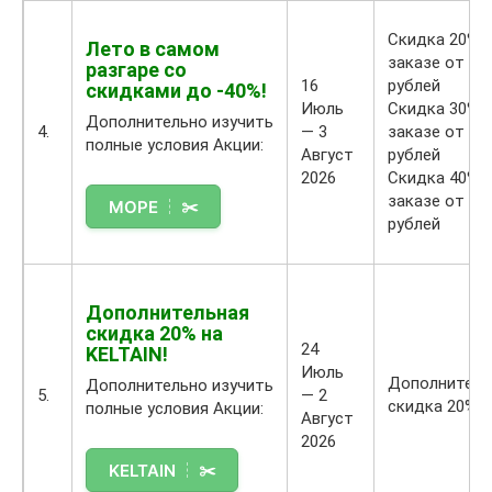
и
а
о
Д
м
к
в
л
Скидка 20% 
а
ц
Лето в самом
ы
я
заказе от 4 
разгаре со
н
и
в
э
16
рублей
скидками до -40%!
и
и
е
т
Июль
Скидка 30% 
е
:
Дополнительно изучить
д
о
4.
— 3
заказе от 7 
И
Н
полные условия Акции:
и
й
Август
рублей
И
А
т
а
2026
Скидка 40% 
-
Б
⚠️
е
к
заказе от 12
а
Е
В
п
ц
рублей
с
Р
н
о
и
с
И
и
л
и
и
.
м
ь
п
с
О
а
Дополнительная
з
р
т
б
скидка 20% на
н
о
о
е
я
24
KELTAIN!
и
в
м
н
з
Июль
е
а
Дополнитель
о
Дополнительно изучить
т
а
5.
— 2
И
т
скидка 20%
к
полные условия Акции:
!
т
Август
И
е
о
П
е
2026
-
л
д
⚠️
р
л
а
ю
н
В
о
ь