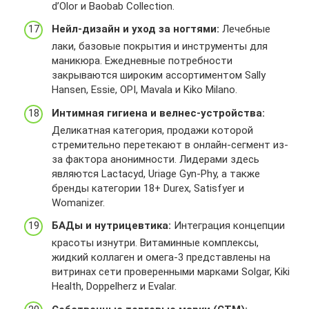
u
F
d’Olor и Baobab Collection.
%
1
Нейл-дизайн и уход за ногтями:
Лечебные
2
5
лаки, базовые покрытия и инструменты для
F
6
маникюра. Ежедневные потребности
p
2
закрываются широким ассортиментом Sally
r
0
Hansen, Essie, OPI, Mavala и Kiko Milano.
o
0
m
0
Интимная гигиена и велнес-устройства:
o
5
Деликатная категория, продажи которой
%
стремительно перетекают в онлайн-сегмент из-
2
за фактора анонимности. Лидерами здесь
F
являются Lactacyd, Uriage Gyn-Phy, а также
1
бренды категории 18+ Durex, Satisfyer и
7
Womanizer.
1
0
БАДы и нутрицевтика:
Интеграция концепции
0
красоты изнутри. Витаминные комплексы,
0
жидкий коллаген и омега-3 представлены на
2
витринах сети проверенными марками Solgar, Kiki
1
Health, Doppelherz и Evalar.
r