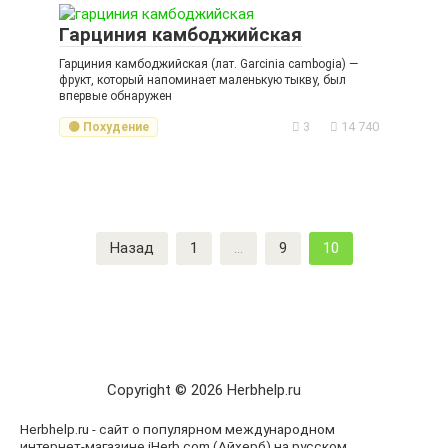
Гарциния камбоджийская
Гарциния камбоджийская (лат. Garcinia cambogia) —
фрукт, который напоминает маленькую тыкву, был
впервые обнаружен
3
14 740
🟡 Похудение
Пагинация
Назад
1
…
9
10
записей
Copyright © 2026 Herbhelp.ru
Herbhelp.ru - сайт о популярном международном
интернет-магазине iHerb.com (Айхерб) на русском