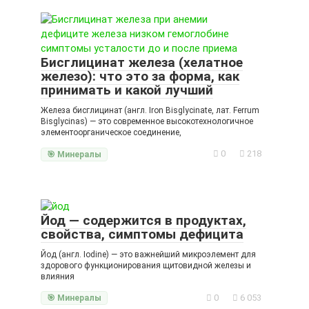
Бисглицинат железа (хелатное
железо): что это за форма, как
принимать и какой лучший
Железа бисглицинат (англ. Iron Bisglycinate, лат. Ferrum
Bisglycinas) — это современное высокотехнологичное
элементоорганическое соединение,
0
218
🎯 Минералы
Йод — содержится в продуктах,
свойства, симптомы дефицита
Йод (англ. Iodine) — это важнейший микроэлемент для
здорового функционирования щитовидной железы и
влияния
0
6 053
🎯 Минералы