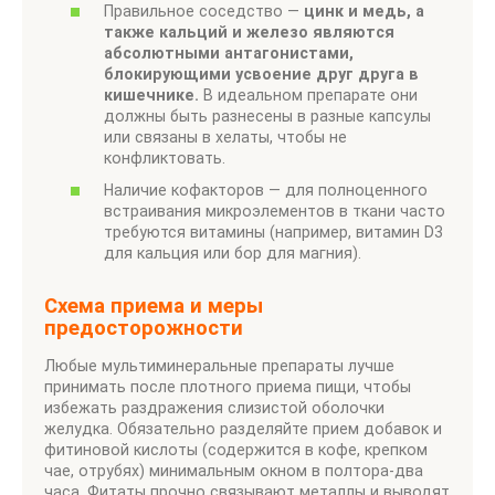
Правильное соседство —
цинк и медь, а
также кальций и железо являются
абсолютными антагонистами,
блокирующими усвоение друг друга в
кишечнике.
В идеальном препарате они
должны быть разнесены в разные капсулы
или связаны в хелаты, чтобы не
конфликтовать.
Наличие кофакторов — для полноценного
встраивания микроэлементов в ткани часто
требуются витамины (например, витамин D3
для кальция или бор для магния).
Схема приема и меры
предосторожности
Любые мультиминеральные препараты лучше
принимать после плотного приема пищи, чтобы
избежать раздражения слизистой оболочки
желудка. Обязательно разделяйте прием добавок и
фитиновой кислоты (содержится в кофе, крепком
чае, отрубях) минимальным окном в полтора-два
часа. Фитаты прочно связывают металлы и выводят