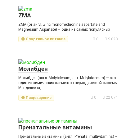
ZMA
ZMA (от англ. Zinc monomethionine aspartate and
Magnesium Aspartate) – одна из самых популярных
0
9 028
🟡 Спортивное питание
Молибден
Молибден (англ. Molybdenum, лат. Мolybdaenum) — это
один из химических элементов периодической системы
Менделеева,
0
22 074
🟡 Пищеварение
Пренатальные витамины
Пренатальные витамины (англ. Prenatal multivitamins) –