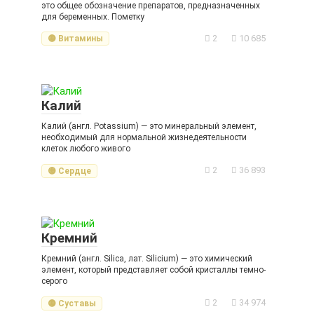
это общее обозначение препаратов, предназначенных
для беременных. Пометку
2
10 685
🟡 Витамины
Калий
Калий (англ. Potassium) — это минеральный элемент,
необходимый для нормальной жизнедеятельности
клеток любого живого
2
36 893
🟡 Сердце
Кремний
Кремний (англ. Silica, лат. Silicium) — это химический
элемент, который представляет собой кристаллы темно-
серого
2
34 974
🟡 Суставы