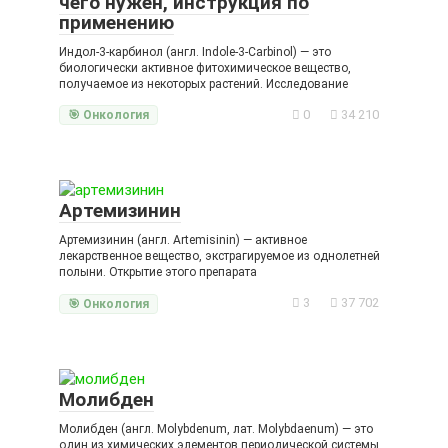
чего нужен, инструкция по
применению
Индол-3-карбинол (англ. Indole-3-Carbinol) — это
биологически активное фитохимическое вещество,
получаемое из некоторых растений. Исследование
0
34 210
🎯 Онкология
Артемизинин
Артемизинин (англ. Artemisinin) — активное
лекарственное вещество, экстрагируемое из однолетней
полыни. Открытие этого препарата
3
37 702
🎯 Онкология
Молибден
Молибден (англ. Molybdenum, лат. Мolybdaenum) — это
один из химических элементов периодической системы