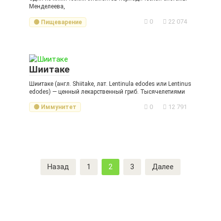
Менделеева,
0
22 074
🟡 Пищеварение
Шиитаке
Шиитаке (англ. Shiitake, лат. Lentinula edodes или Lentinus
edodes) — ценный лекарственный гриб. Тысячелетиями
0
12 791
🟡 Иммунитет
Пагинация
Назад
1
2
3
Далее
записей