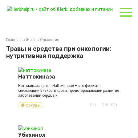
Перейти
к
контенту
Главная
→
iHerb
→
Онкология
Травы и средства при онкологии:
нутритивная поддержка
Наттокиназа
Наттокиназа (англ. Nattokinase) – это фермент,
снижающий вязкость крови, предотвращающий развитие
заболеваний сердца и
0
39 529
🟡 Сосуды
Убихинол