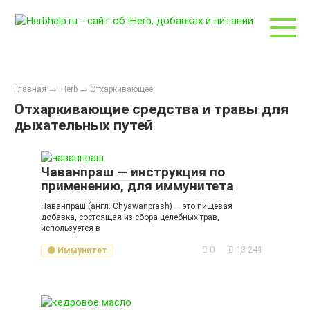
Перейти
к
контенту
Главная
→
iHerb
→
Отхаркивающее
Отхаркивающие средства и травы для
дыхательных путей
Чаванпраш — инструкция по
применению, для иммунитета
Чаванпраш (англ. Chyawanprash) – это пищевая
добавка, состоящая из сбора целебных трав,
используется в
0
13 241
🟡 Иммунитет