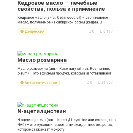
Кедровое масло — лечебные
свойства, польза и применение
Кедровое масло (англ. Cedarwood oil) – растительное
масло, получаемое из сибирской сосны (кедра). В
0
6 117
🟡 Депрессия
Масло розмарина
Масло розмарина (англ. Rosemary oil, лат. Rosmarinus
oleum) – это эфирный продукт, который изготавливают
0
21 967
🟡 Антисептическое
N-ацетилцистеин
N-ацетилцистеин (англ. N-acetyl-L-cysteine или сокращенно
NAC) – это муколитическое, антиоксидантное вещество,
которое разжижает мокроту