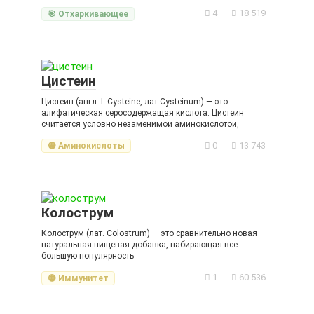
4
18 519
🎯 Отхаркивающее
Цистеин
Цистеин (англ. L-Cysteine, лат.Cysteinum) — это
алифатическая серосодержащая кислота. Цистеин
считается условно незаменимой аминокислотой,
0
13 743
🟡 Аминокислоты
Колострум
Колострум (лат. Colostrum) — это сравнительно новая
натуральная пищевая добавка, набирающая все
большую популярность
1
60 536
🟡 Иммунитет