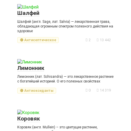
Шалфей
Шалфей (англ. Sage, лат. Salvia) — лекарственная трава,
обладающая огромным спектром полезного действия на
здоровье
2
13 442
🟡 Антисептическое
Лимонник
Лимонник (лат. Schisandra) — это лекарственное растение
с богатейшей историей. О его полезных свойствах
0
14 319
🟡 Антиоксиданты
Коровяк
Коровяк (англ. Mullein) – это цветущее растение,