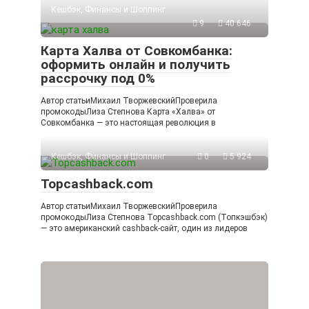
Кешбэк, Финансы и Шоппинг
9
40 646
Карта Халва от Совкомбанка:
оформить онлайн и получить
рассрочку под 0%
Автор статьиМихаил ТворжевскийПроверила
промокодыЛиза Степнова Карта «Халва» от
Совкомбанка — это настоящая революция в
Кешбэк, Финансы и Шоппинг
0
5 924
Topcashback.com
Автор статьиМихаил ТворжевскийПроверила
промокодыЛиза Степнова Topcashback.com (Топкэшбэк)
— это американский cashback-сайт, один из лидеров