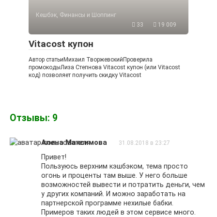
Кешбэк, Финансы и Шоппинг
33
19 009
Vitacost купон
Автор статьиМихаил ТворжевскийПроверила
промокодыЛиза Степнова Vitacost купон (или Vitacost
код) позволяет получить скидку Vitacost
Отзывы: 9
Алена Максимова
31.08.2018 в 23:27
Привет!
Пользуюсь верхним кэшбэком, тема просто
огонь и проценты там выше. У него больше
возможностей вывести и потратить деньги, чем
у других компаний. И можно заработать на
партнерской программе нехилые бабки.
Примеров таких людей в этом сервисе много.