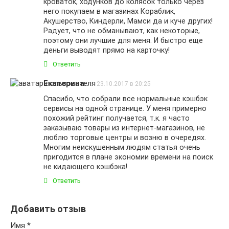
кроваток, ходунков до колясок только через
него покупаем в магазинах Кораблик,
Акушерство, Киндерли, Мамси да и куче других!
Радует, что не обманывают, как некоторые,
поэтому они лучшие для меня. И быстро еще
деньги выводят прямо на карточку!
Ответить
Екатерина
23.10.2017 в 20:25
Спасибо, что собрали все нормальные кэшбэк
сервисы на одной странице. У меня примерно
похожий рейтинг получается, т.к. я часто
заказываю товары из интернет-магазинов, не
люблю торговые центры и возню в очередях.
Многим неискушенным людям статья очень
пригодится в плане экономии времени на поиск
не кидающего кэшбэка!
Ответить
Добавить отзыв
Имя
*