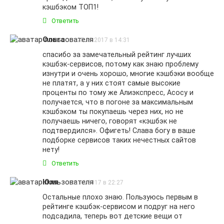
кэшбэком ТОП1!
Ответить
Ольга
28.10.2017 в 14:31
спасибо за замечательный рейтинг лучших
кэшбэк-сервисов, потому как знаю проблему
изнутри и очень хорошо, многие кэшбэки вообще
не платят, а у них стоят самые высокие
проценты по тому же Алиэкспресс, Асосу и
получается, что в погоне за максимальным
кэшбэком ты покупаешь через них, но не
получаешь ничего, говорят «кэшбэк не
подтвердился». Офигеть! Слава богу в ваше
подборке сервисов таких нечестных сайтов
нету!
Ответить
Юля
25.10.2017 в 22:27
Остальные плохо знаю. Пользуюсь первым в
рейтинге кэшбэк-сервисом и подруг на него
подсадила, теперь вот детские вещи от