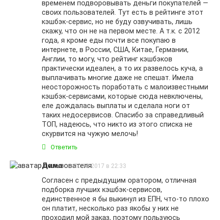
временем подворовывать деньги покупателей —
своих пользователей. Тут есть в рейтинге этот
кэшбэк-сервис, но не буду озвучивать, лишь
скажу, что он не на первом месте. А т.к. с 2012
года, я кроме еды почти все покупаю в
интернете, в России, США, Китае, Германии,
Англии, то могу, что рейтинг кэшбэков
практически идеален, а то их развелось куча, а
выплачивать многие даже не спешат. Имела
неосторожность поработать с малоизвестными
кэшбэк-сервисами, которые сюда невключены,
еле дождалась выплаты и сделала ноги от
таких недосервисов. Спасибо за справедливый
ТОП, надеюсь, что никто из этого списка не
скурвится на чужую мелочь!
Ответить
Дима
30.10.2017 в 22:33
Согласен с предыдущим оратором, отличная
подборка лучших кэшбэк-сервисов,
единственное я бы выкинул из ЕПН, что-то плохо
он платит, несколько раз якобы у них не
проходил мой заказ, поэтому пользуюсь