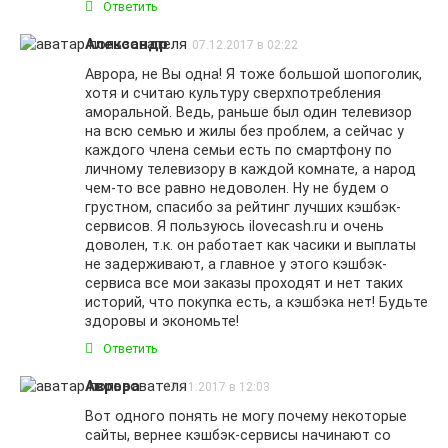
Ответить
Александр
07.12.2017 в 02:22
Аврора, не Вы одна! Я тоже большой шопоголик,
хотя и считаю культуру сверхпотребления
аморальной. Ведь, раньше был один телевизор
на всю семью и жилы без проблем, а сейчас у
каждого члена семьи есть по смартфону по
личному телевизору в каждой комнате, а народ
чем-то все равно недоволен. Ну не будем о
грустном, спасибо за рейтинг лучших кэшбэк-
сервисов. Я пользуюсь ilovecash.ru и очень
доволен, т.к. он работает как часики и выплаты
не задерживают, а главное у этого кэшбэк-
сервиса все мои заказы проходят и нет таких
историй, что покупка есть, а кэшбэка нет! Будьте
здоровы и экономьте!
Ответить
Аврора
17.11.2017 в 12:03
Вот одного понять не могу почему некоторые
сайты, вернее кэшбэк-сервисы начинают со