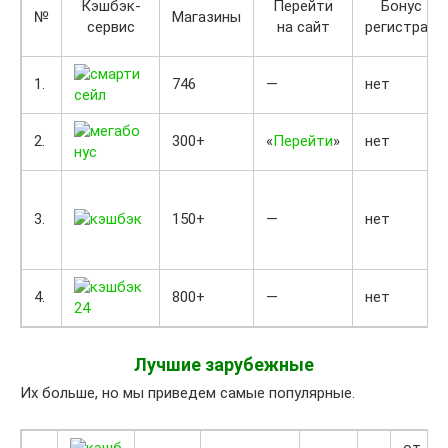
Кэшбэк-
Перейти
Бонус за
№
Магазины
сервис
на сайт
регистрац
1.
746
—
нет
2.
300+
«
Перейти
»
нет
3.
150+
—
нет
4.
800+
—
нет
Лучшие зарубежные
Их больше, но мы приведем самые популярные.
от