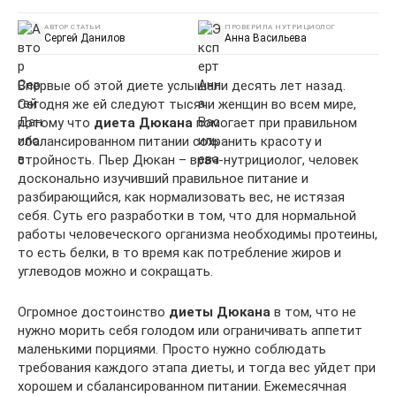
АВТОР СТАТЬИ
ПРОВЕРИЛА НУТРИЦИОЛОГ
Сергей Данилов
Анна Васильева
Впервые об этой диете услышали десять лет назад.
Сегодня же ей следуют тысячи женщин во всем мире,
потому что
диета Дюкана
помогает при правильном
сбалансированном питании сохранить красоту и
стройность. Пьер Дюкан – врач-нутрициолог, человек
досконально изучивший правильное питание и
разбирающийся, как нормализовать вес, не истязая
себя. Суть его разработки в том, что для нормальной
работы человеческого организма необходимы протеины,
то есть белки, в то время как потребление жиров и
углеводов можно и сокращать.
Огромное достоинство
диеты Дюкана
в том, что не
нужно морить себя голодом или ограничивать аппетит
маленькими порциями. Просто нужно соблюдать
требования каждого этапа диеты, и тогда вес уйдет при
хорошем и сбалансированном питании. Ежемесячная