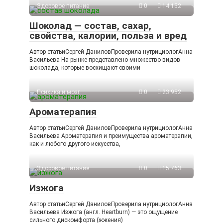
Здоровое питание
0
14 152
Шоколад — состав, сахар,
свойства, калории, польза и вред
Автор статьиСергей ДаниловПроверила нутрициологАнна
Васильева На рынке представлено множество видов
шоколада, которые восхищают своими
Психика и мозг
0
23 952
Ароматерапия
Автор статьиСергей ДаниловПроверила нутрициологАнна
Васильева Ароматерапия и преимущества ароматерапии,
как и любого другого искусства,
Здоровое питание
0
15 763
Изжога
Автор статьиСергей ДаниловПроверила нутрициологАнна
Васильева Изжога (англ. Heartburn) — это ощущение
сильного дискомфорта (жжения)