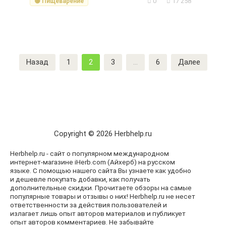
0
17 258
🟡 Пищеварение
Пагинация
Назад
1
2
3
…
6
Далее
записей
Copyright © 2026 Herbhelp.ru
Herbhelp.ru - сайт о популярном международном
интернет-магазине iHerb.com (Айхерб) на русском
языке. С помощью нашего сайта Вы узнаете как удобно
и дешевле покупать добавки, как получать
дополнительные скидки. Прочитаете обзоры на самые
популярные товары и отзывы о них! Herbhelp.ru не несет
ответственности за действия пользователей и
излагает лишь опыт авторов материалов и публикует
опыт авторов комментариев. Не забывайте