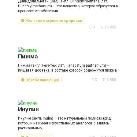
Дииндолилметан (DIM) (англ. Diindolylmethane, лат.
Diindolylmethanum) – это вещество, которое образуется в
процессе метаболизма
🟡 Женское и мужское здоровье
0
16 955
Пижма
Пижма (англ. Feverfew, лат. Tanacétum parthénium) –
пищевая добавка, в составе которой содержится пижма
0
6 858
🟡 Обезболивающее
Инулин
Инулин (англ. Inulin) – это натуральный полисахарид,
который не имеет искусственных аналогов. Являясь
растительным