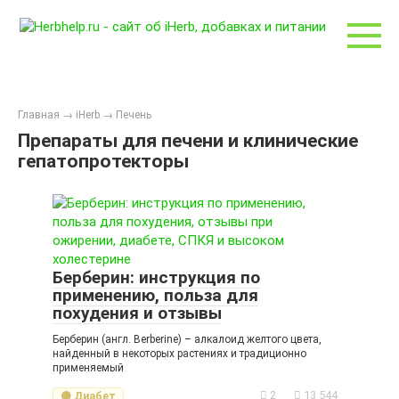
Перейти
к
контенту
Главная
→
iHerb
→
Печень
Препараты для печени и клинические
гепатопротекторы
Берберин: инструкция по
применению, польза для
похудения и отзывы
Берберин (англ. Berberine) – алкалоид желтого цвета,
найденный в некоторых растениях и традиционно
применяемый
2
13 544
🟡 Диабет