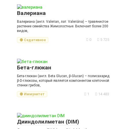
Валериана
Валериана (англ. Valerian, лат. Valeriána) – травянистое
растение семейства Жимолостные. Включает более 200
видов,
0
5 725
🟡 Седативное
Бета-глюкан
Бета-глюкан (англ. Beta Glucan, β-Glucan) – полисахарид
β-D-глюкозы, который является компонентом клеточной
стенки грибов,
1
14 483
🟡 Иммунитет
Дииндолилметан (DIM)