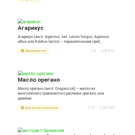
Агарикус
Агарикус (англ. Agaricus, лат. Laricis fungus, Agaricus
albus или Boletus laricis) – паразитический гриб,
0
8 572
🟡 Иммунитет
Масло орегано
Масло орегано (англ. Oregano oil) – масло из
многолетнего травянистого растения орегано, или
душицы
0
28 545
🟡 Антисептическое