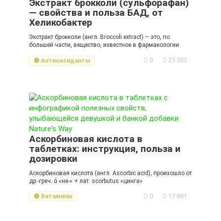
Экстракт брокколи (сульфорафан)
— свойства и польза БАД, от
Хеликобактер
Экстракт брокколи (англ. Broccoli extract) – это, по
большей части, вещество, известное в фармакологии
0
25 553
🟡 Антиоксиданты
Аскорбиновая кислота в
таблетках: инструкция, польза и
дозировки
Аскорбиновая кислота (англ. Ascorbic acid), произошло от
др.-греч. ἀ «не-» + лат. scorbutus «цинга»
0
17 881
🟡 Витамины