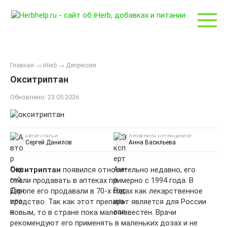
Перейти
к
контенту
Главная
→
iHerb
→
Депрессия
Окситриптан
Обновлено:
23.05.2026
АВТОР СТАТЬИ
ПРОВЕРИЛА НУТРИЦИОЛОГ
Сергей Данилов
Анна Васильева
Окситриптан
появился относительно недавно, его
стали продавать в аптеках примерно с 1994 года. В
Европе его продавали в 70-х годах как лекарственное
средство. Так как этот препарат является для России
новым, то в стране пока мало известен. Врачи
рекомендуют его применять в маленьких дозах и не