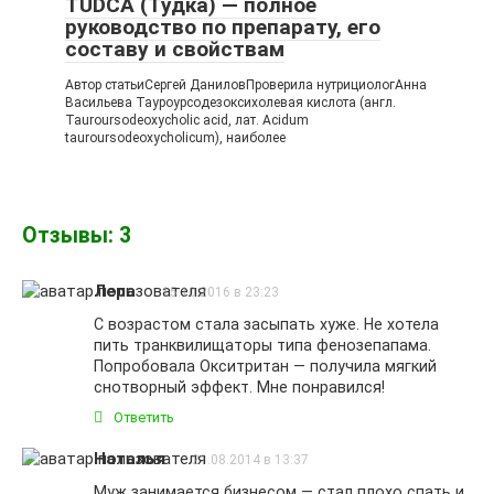
TUDCA (Тудка) — полное
руководство по препарату, его
составу и свойствам
Автор статьиСергей ДаниловПроверила нутрициологАнна
Васильева Тауроурсодезоксихолевая кислота (англ.
Tauroursodeoxycholic acid, лат. Acidum
tauroursodeoxycholicum), наиболее
Отзывы: 3
Лера
15.10.2016 в 23:23
С возрастом стала засыпать хуже. Не хотела
пить транквилищаторы типа фенозепапама.
Попробовала Окситритан — получила мягкий
снотворный эффект. Мне понравился!
Ответить
Наталья
21.08.2014 в 13:37
Муж занимается бизнесом — стал плохо спать и