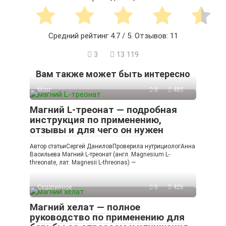
Средний рейтинг
4.7
/ 5. Отзывов:
11
3
13 119
Вам также может быть интересно
Мозг
0
485
Магний L-треонат — подробная
инструкция по применению,
отзывы и для чего он нужен
Автор статьиСергей ДаниловПроверила нутрициологАнна
Васильева Магний L-треонат (англ. Magnesium L-
threonate, лат. Magnesii L-threonas) —
Седативное
0
426
Магний хелат — полное
руководство по применению для