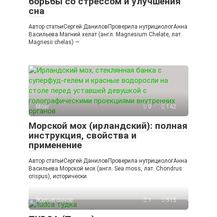
борьбы со стрессом и улучшения
сна
Автор статьиСергей ДаниловПроверила нутрициологАнна
Васильева Магний хелат (англ. Magnesium Chelate, лат.
Magnesii chelas) —
Мозг
0
142
Морской мох (ирландский): полная
инструкция, свойства и
применение
Автор статьиСергей ДаниловПроверила нутрициологАнна
Васильева Морской мох (англ. Sea moss, лат. Chondrus
crispus), исторически
Желчегонное
1
515