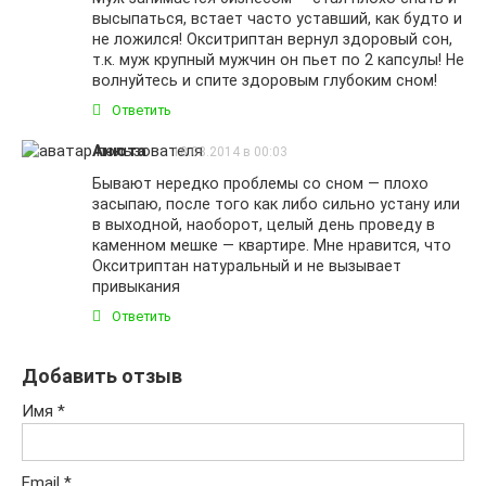
высыпаться, встает часто уставший, как будто и
не ложился! Окситриптан вернул здоровый сон,
т.к. муж крупный мужчин он пьет по 2 капсулы! Не
волнуйтесь и спите здоровым глубоким сном!
Ответить
Анюта
18.08.2014 в 00:03
Бывают нередко проблемы со сном — плохо
засыпаю, после того как либо сильно устану или
в выходной, наоборот, целый день проведу в
каменном мешке — квартире. Мне нравится, что
Окситриптан натуральный и не вызывает
привыкания
Ответить
Добавить отзыв
Имя
*
Email
*