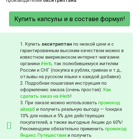
производителей
окситриптана
:
Купить капсулы и в составе формул!
1. Купить
окситриптан
по низкой цене и с
гарантированным высоким качеством можно в
известном американском интернет-магазине
органики
iHerb
, так полюбившемуся жителям
России и СНГ (покупка в рублях, гривнах и т.д.,
отзывы на русском языке к каждой добавке).
2. Подробная пошаговая инструкция по
оформлению заказа (очень простая):
Как
сделать заказ на iHerb
!
3. При заказе можно использовать
промокод
айхерб
и получить реальную выгоду — !скидка
10% для новых и 5% для действующих
покупателей, а также выгодные Акции до 60%!
Рекомендуем обязательно применить
промокод
Яндекс Путешествия
и получить