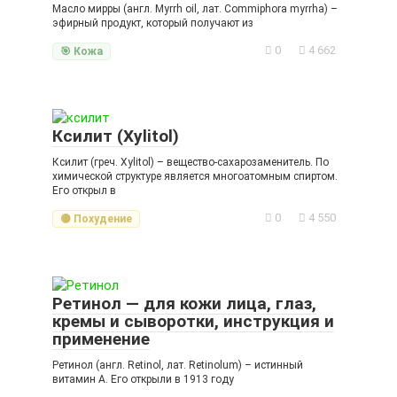
Масло мирры (англ. Myrrh oil, лат. Commiphora myrrha) –
эфирный продукт, который получают из
0
4 662
🎯 Кожа
Ксилит (Xylitol)
Ксилит (греч. Xylitol) – вещество-сахарозаменитель. По
химической структуре является многоатомным спиртом.
Его открыл в
0
4 550
🟡 Похудение
Ретинол — для кожи лица, глаз,
кремы и сыворотки, инструкция и
применение
Ретинол (англ. Retinol, лат. Retinolum) – истинный
витамин A. Его открыли в 1913 году