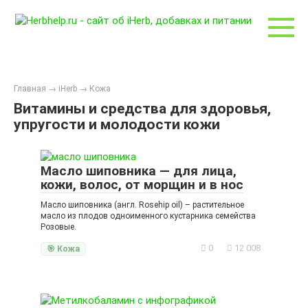
Перейти
к
контенту
Главная
→
iHerb
→
Кожа
Витамины и средства для здоровья,
упругости и молодости кожи
Масло шиповника — для лица,
кожи, волос, от морщин и в нос
Масло шиповника (англ. Rosehip oil) – растительное
масло из плодов одноименного кустарника семейства
Розовые.
0
12 008
🎯 Кожа