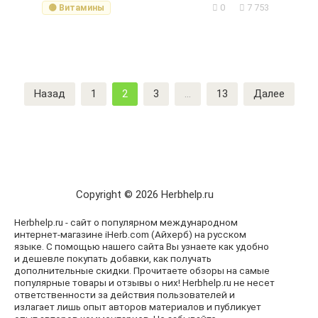
0
7 753
🟡 Витамины
Пагинация
Назад
1
2
3
…
13
Далее
записей
Copyright © 2026 Herbhelp.ru
Herbhelp.ru - сайт о популярном международном
интернет-магазине iHerb.com (Айхерб) на русском
языке. С помощью нашего сайта Вы узнаете как удобно
и дешевле покупать добавки, как получать
дополнительные скидки. Прочитаете обзоры на самые
популярные товары и отзывы о них! Herbhelp.ru не несет
ответственности за действия пользователей и
излагает лишь опыт авторов материалов и публикует