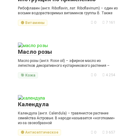
Рибофлавин (англ. Riboflavin, лат. Riboflavinum) – один из
восьми водорастворимых витаминов группы B. Также
0
7 161
🟡 Витамины
Масло розы
Масло розы (англ. Rose oil) – эфирное масло из
лепестков декоративного кустарникового растения –
0
4 254
🎯 Кожа
Календула
Календула (англ. Calendula) – травянистое растение
семейства Астровые. В народе называется «ноготками»
из-за своеобразной
0
3 657
🟡 Антисептическое