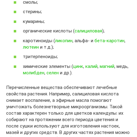
смолы;
стерины;
кумарины;
органические кислоты (
салициловая
);
каротиноиды (
ликопин
, альфа- и
бета-каротин
,
лютеин
и т.д.);
тритерпеноиды;
химические элементы (
цинк
,
калий
,
магний
, медь,
молибден
,
селен
и др.).
Перечисленные вещества обеспечивают лечебные
свойства растения. Например, салициловая кислота
снимает воспаление, а эфирные масла помогают
уничтожать болезнетворные микроорганизмы. Такой
состав характерен только для цветков календулы: их
собирают на протяжении всего периода цветения и
после сушки используют для изготовления настоек,
мазей и других средств. В других частях растения можно