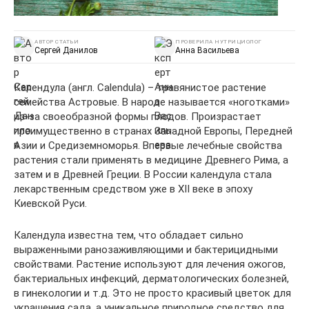
АВТОР СТАТЬИ
ПРОВЕРИЛА НУТРИЦИОЛОГ
Сергей Данилов
Анна Васильева
Календула (англ. Calendula) – травянистое растение
семейства Астровые. В народе называется «ноготками»
из-за своеобразной формы плодов. Произрастает
преимущественно в странах Западной Европы, Передней
Азии и Средиземноморья. Впервые лечебные свойства
растения стали применять в медицине Древнего Рима, а
затем и в Древней Греции. В России календула стала
лекарственным средством уже в XII веке в эпоху
Киевской Руси.
Календула известна тем, что обладает сильно
выраженными ранозаживляющими и бактерицидными
свойствами. Растение используют для лечения ожогов,
бактериальных инфекций, дерматологических болезней,
в гинекологии и т.д. Это не просто красивый цветок для
украшения сада, а уникальное природное средство для