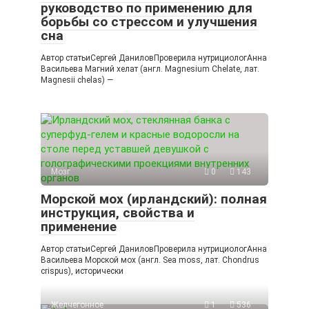
руководство по применению для
борьбы со стрессом и улучшения
сна
Автор статьиСергей ДаниловПроверила нутрициологАнна
Васильева Магний хелат (англ. Magnesium Chelate, лат.
Magnesii chelas) —
Мозг
0
143
Морской мох (ирландский): полная
инструкция, свойства и
применение
Автор статьиСергей ДаниловПроверила нутрициологАнна
Васильева Морской мох (англ. Sea moss, лат. Chondrus
crispus), исторически
Желчегонное
1
536