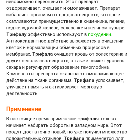
невозможно переоценить. Этот препарат
оздоравливает, очищает и омолаживает. Препарат
избавляет организм от вредных веществ, которые
скапливаются преимущественно в кишечнике, печени,
поджелудочной железе, селезенке и желчном пузыре.
Трифалу
эффективно используют в
похудении
.
Антиоксидантное действие выражается в очищении
клеток и нормализации обменных процессов в
мембранах.
Трифала
очищает кровь от холестерина и
других неполезных веществ, а также снижет уровень
сахара и регулирует образование гемоглобина.
Компоненты препарата оказывают омолаживающее
действие на ткани организма.
Трифала
успокаивает,
улучшает память и активизирует мозговую
деятельность.
Применение
В настоящее время применение
трифалы
только
начинает набирать обороты в западном мире. Этот
продут достаточно новый, но уже получил множество
положительных отзывов.
Трифала
применяется для: