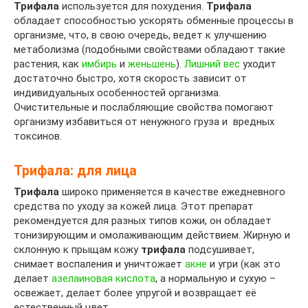
Трифала
используется для похудения.
Трифала
обладает способностью ускорять обменные процессы в
организме, что, в свою очередь, ведет к улучшению
метаболизма (подобными свойствами обладают такие
растения, как
имбирь
и
женьшень
).
Лишний вес
уходит
достаточно быстро, хотя скорость зависит от
индивидуальных особенностей организма.
Очистительные и послабляющие свойства помогают
организму избавиться от ненужного груза и вредных
токсинов.
Трифала: для лица
Трифала
широко применяется в качестве ежедневного
средства по уходу за кожей лица. Этот препарат
рекомендуется для разных типов кожи, он обладает
тонизирующим и омолаживающим действием. Жирную и
склонную к прыщам кожу
трифала
подсушивает,
снимает воспаления и уничтожает
акне
и угри (как это
делает
азелаиновая кислота
, а нормальную и сухую –
освежает, делает более упругой и возвращает её
естественный цвет.