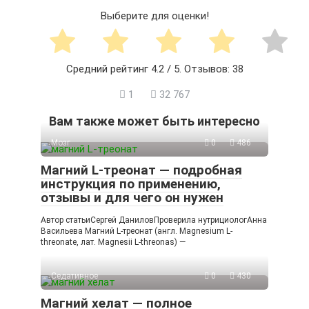
Выберите для оценки!
Средний рейтинг
4.2
/ 5. Отзывов:
38
1
32 767
Вам также может быть интересно
Мозг
0
486
Магний L-треонат — подробная
инструкция по применению,
отзывы и для чего он нужен
Автор статьиСергей ДаниловПроверила нутрициологАнна
Васильева Магний L-треонат (англ. Magnesium L-
threonate, лат. Magnesii L-threonas) —
Седативное
0
430
Магний хелат — полное