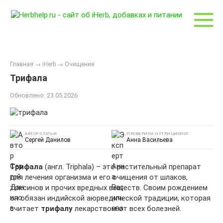
Перейти
к
контенту
Главная
→
iHerb
→
Очищение
Трифала
Обновлено:
23.05.2026
АВТОР СТАТЬИ
ПРОВЕРИЛА НУТРИЦИОЛОГ
Сергей Данилов
Анна Васильева
Трифала
(англ. Triphala) – это растительный препарат
для лечения организма и его очищения от шлаков,
токсинов и прочих вредных веществ. Своим рождением
он обязан индийской аюрведической традиции, которая
считает
трифалу
лекарством от всех болезней.