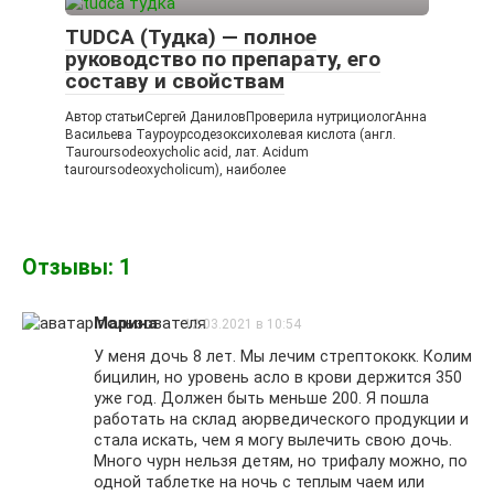
TUDCA (Тудка) — полное
руководство по препарату, его
составу и свойствам
Автор статьиСергей ДаниловПроверила нутрициологАнна
Васильева Тауроурсодезоксихолевая кислота (англ.
Tauroursodeoxycholic acid, лат. Acidum
tauroursodeoxycholicum), наиболее
Отзывы: 1
Марина
12.03.2021 в 10:54
У меня дочь 8 лет. Мы лечим стрептококк. Колим
бицилин, но уровень асло в крови держится 350
уже год. Должен быть меньше 200. Я пошла
работать на склад аюрведического продукции и
стала искать, чем я могу вылечить свою дочь.
Много чурн нельзя детям, но трифалу можно, по
одной таблетке на ночь с теплым чаем или