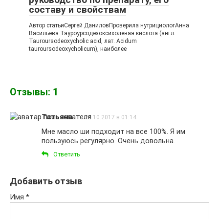
составу и свойствам
Автор статьиСергей ДаниловПроверила нутрициологАнна
Васильева Тауроурсодезоксихолевая кислота (англ.
Tauroursodeoxycholic acid, лат. Acidum
tauroursodeoxycholicum), наиболее
Отзывы: 1
Татьяна
25.10.2017 в 01:14
Мне масло ши подходит на все 100%. Я им
пользуюсь регулярно. Очень довольна.
Ответить
Добавить отзыв
Имя
*