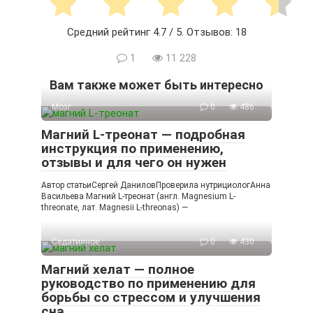
Средний рейтинг
4.7
/ 5. Отзывов:
18
1
11 228
Вам также может быть интересно
Мозг
0
486
Магний L-треонат — подробная
инструкция по применению,
отзывы и для чего он нужен
Автор статьиСергей ДаниловПроверила нутрициологАнна
Васильева Магний L-треонат (англ. Magnesium L-
threonate, лат. Magnesii L-threonas) —
Седативное
0
430
Магний хелат — полное
руководство по применению для
борьбы со стрессом и улучшения
сна