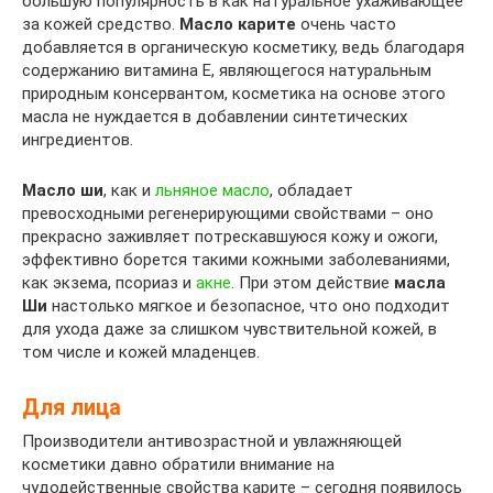
большую популярность в как натуральное ухаживающее
за кожей средство.
Масло карите
очень часто
добавляется в органическую косметику, ведь благодаря
содержанию витамина Е, являющегося натуральным
природным консервантом, косметика на основе этого
масла не нуждается в добавлении синтетических
ингредиентов.
Масло ши
, как и
льняное масло
, обладает
превосходными регенерирующими свойствами – оно
прекрасно заживляет потрескавшуюся кожу и ожоги,
эффективно борется такими кожными заболеваниями,
как экзема, псориаз и
акне
. При этом действие
масла
Ши
настолько мягкое и безопасное, что оно подходит
для ухода даже за слишком чувствительной кожей, в
том числе и кожей младенцев.
Для лица
Производители антивозрастной и увлажняющей
косметики давно обратили внимание на
чудодейственные свойства карите – сегодня появилось