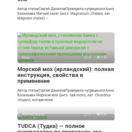
Автор статьиСергей ДаниловПроверила нутрициологАнна
Васильева Магний хелат (англ. Magnesium Chelate, лат.
Magnesii chelas) —
Мозг
0
143
Морской мох (ирландский): полная
инструкция, свойства и
применение
Автор статьиСергей ДаниловПроверила нутрициологАнна
Васильева Морской мох (англ. Sea moss, лат. Chondrus
crispus), исторически
Желчегонное
1
536
TUDCA (Тудка) — полное
руководство по препарату, его