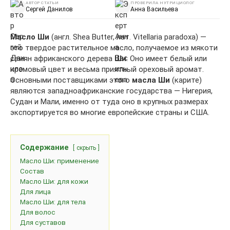
АВТОР СТАТЬИ
ПРОВЕРИЛА НУТРИЦИОЛОГ
Сергей Данилов
Анна Васильева
Масло Ши
(англ. Shea Butter, лат. Vitellaria paradoxa) —
это твердое растительное масло, получаемое из мякоти
семян африканского дерева
Ши
. Оно имеет белый или
кремовый цвет и весьма приятный ореховый аромат.
Основными поставщиками этого
масла Ши
(карите)
являются западноафриканские государства — Нигерия,
Судан и Мали, именно от туда оно в крупных размерах
экспортируется во многие европейские страны и США.
Содержание
скрыть
Масло Ши: применение
Состав
Масло Ши: для кожи
Для лица
Масло Ши: для тела
Для волос
Для суставов