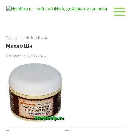
Перейти
к
контенту
Главная
→
iHerb
→
Кожа
Масло Ши
Обновлено:
23.05.2026