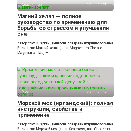
Седативное
0
427
Магний хелат — полное
руководство по применению для
борьбы со стрессом и улучшения
сна
Автор статьиСергей ДаниловПроверила нутрициологАнна
Васильева Магний хелат (англ. Magnesium Chelate, лат.
Magnesii chelas) —
Мозг
0
142
Морской мох (ирландский): полная
инструкция, свойства и
применение
Автор статьиСергей ДаниловПроверила нутрициологАнна
Васильева Морской мох (англ. Sea moss, лат. Chondrus