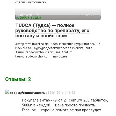
crispus), исторически
Желчегонное
1
520
TUDCA (Тудка) — полное
руководство по препарату, его
составу и свойствам
Автор статьиСергей ДаниловПроверила нутрициологАнна
Васильева Тауроурсодезоксихолевая кислота (англ.
Tauroursodeoxycholic acid, лат. Acidum
tauroursodeoxycholicum), наиболее
Отзывы: 2
Сашенька
12.01.2016 в 18:22
Покупала витамины от 21 century, 250 таблеток,
500мг в каждой — цена просто прелесть.
Главное — хорошо помогают при простудах.