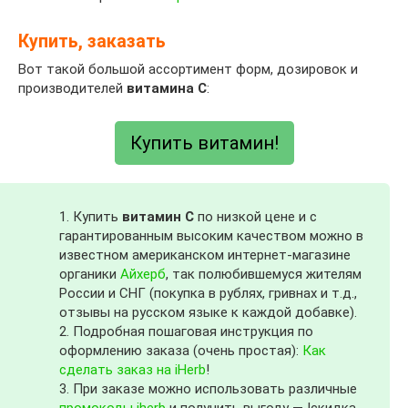
Купить, заказать
Вот такой большой ассортимент форм, дозировок и
производителей
витамина C
:
Купить витамин!
1. Купить
витамин C
по низкой цене и с
гарантированным высоким качеством можно в
известном американском интернет-магазине
органики
Айхерб
, так полюбившемуся жителям
России и СНГ (покупка в рублях, гривнах и т.д.,
отзывы на русском языке к каждой добавке).
2. Подробная пошаговая инструкция по
оформлению заказа (очень простая):
Как
сделать заказ на iHerb
!
3. При заказе можно использовать различные
промокоды iherb
и получить выгоду — !скидка