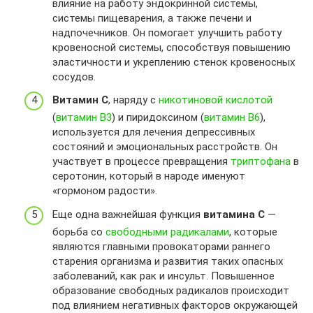
влияние на работу эндокринной системы,
системы пищеварения, а также печени и
надпочечников. Он помогает улучшить работу
кровеносной системы, способствуя повышению
эластичности и укреплению стенок кровеносных
сосудов.
Витамин C
, наряду с
никотиновой кислотой
(
витамин B3
) и пиридоксином (
витамин B6
),
используется для лечения депрессивных
состояний и эмоциональных расстройств. Он
участвует в процессе превращения
триптофана
в
серотонин, который в народе именуют
«гормоном радости».
Еще одна важнейшая функция
витамина C
—
борьба со
свободными радикалами
, которые
являются главными провокаторами раннего
старения организма и развития таких опасных
заболеваний, как рак и инсульт. Повышенное
образование свободных радикалов происходит
под влиянием негативных факторов окружающей