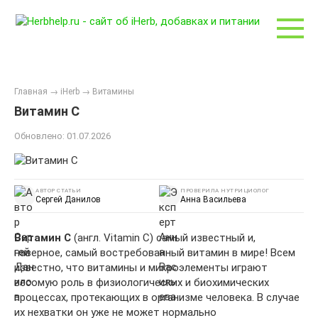
Перейти
к
контенту
Главная
→
iHerb
→
Витамины
Витамин C
Обновлено:
01.07.2026
АВТОР СТАТЬИ
ПРОВЕРИЛА НУТРИЦИОЛОГ
Сергей Данилов
Анна Васильева
Витамин C
(англ. Vitamin C) самый известный и,
наверное, самый востребованный витамин в мире! Всем
известно, что витамины и микроэлементы играют
весомую роль в физиологических и биохимических
процессах, протекающих в организме человека. В случае
их нехватки он уже не может нормально