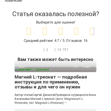
новичкам!
Статья оказалась полезной?
Выберите для оценки!
Средний рейтинг
4.7
/ 5. Отзывов:
16
2
19 797
Вам также может быть интересно
Мозг
0
485
Магний L-треонат — подробная
инструкция по применению,
отзывы и для чего он нужен
Автор статьиСергей ДаниловПроверила нутрициологАнна
Васильева Магний L-треонат (англ. Magnesium L-
threonate, лат. Magnesii L-threonas) —