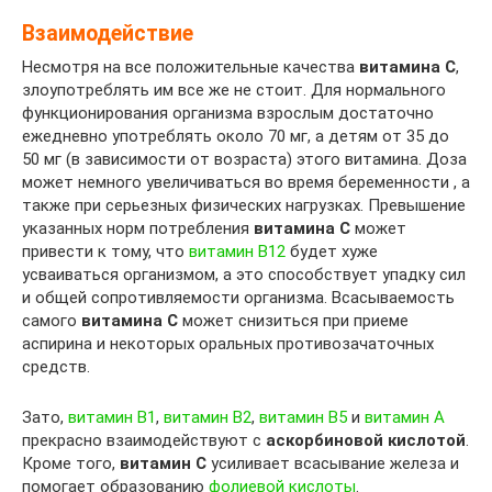
Взаимодействие
Несмотря на все положительные качества
витамина C
,
злоупотреблять им все же не стоит. Для нормального
функционирования организма взрослым достаточно
ежедневно употреблять около 70 мг, а детям от 35 до
50 мг (в зависимости от возраста) этого витамина. Доза
может немного увеличиваться во время беременности , а
также при серьезных физических нагрузках. Превышение
указанных норм потребления
витамина C
может
привести к тому, что
витамин B12
будет хуже
усваиваться организмом, а это способствует упадку сил
и общей сопротивляемости организма. Всасываемость
самого
витамина C
может снизиться при приеме
аспирина и некоторых оральных противозачаточных
средств.
Зато,
витамин B1
,
витамин B2
,
витамин B5
и
витамин A
прекрасно взаимодействуют с
аскорбиновой кислотой
.
Кроме того,
витамин C
усиливает всасывание железа и
помогает образованию
фолиевой кислоты
.