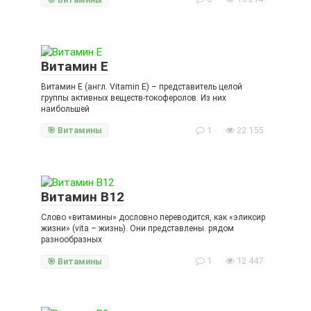
Витамин E
Витамин E (англ. Vitamin E) – представитель целой
группы активных веществ-токоферолов. Из них
наибольшей
1
22 155
🎯 Витамины
Витамин B12
Слово «витамины» дословно переводится, как «эликсир
жизни» (vita – жизнь). Они представлены рядом
разнообразных
1
12 447
🎯 Витамины