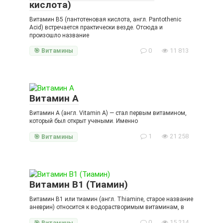
кислота)
Витамин B5 (пантотеновая кислота, англ. Pantothenic
Acid) встречается практически везде. Отсюда и
произошло название
0
11 813
🎯 Витамины
Витамин A
Витамин А (англ. Vitamin A) — стал первым витамином,
который был открыт учеными. Именно
1
21 258
🎯 Витамины
Витамин B1 (Тиамин)
Витамин B1 или тиамин (англ. Thiamine, старое название
аневрин) относится к водорастворимым витаминам, в
0
15 214
🎯 Витамины