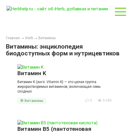
Перейти
к
контенту
Главная
→
iHerb
→
Витамины
Витамины: энциклопедия
биодоступных форм и нутрицевтиков
Витамин K
Витамин K (англ. Vitamin K) — это целая группа
жирорастворимых витаминов, включающая семь
сходных
0
9 385
🎯 Витамины
Витамин B5 (пантотеновая