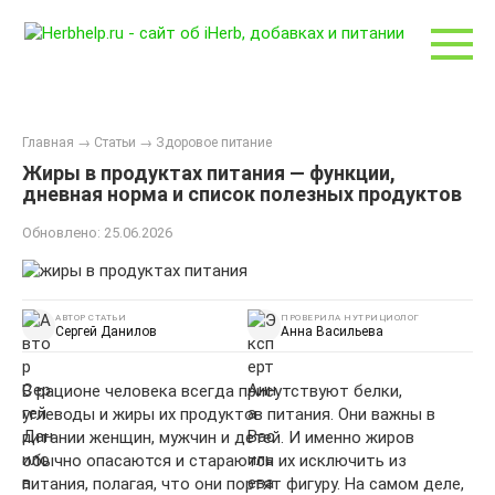
Перейти
к
контенту
Главная
→
Статьи
→
Здоровое питание
Жиры в продуктах питания — функции,
дневная норма и список полезных продуктов
Обновлено:
25.06.2026
АВТОР СТАТЬИ
ПРОВЕРИЛА НУТРИЦИОЛОГ
Сергей Данилов
Анна Васильева
В рационе человека всегда присутствуют белки,
углеводы и жиры их продуктов питания. Они важны в
питании женщин, мужчин и детей. И именно жиров
обычно опасаются и стараются их исключить из
питания, полагая, что они портят фигуру. На самом деле,