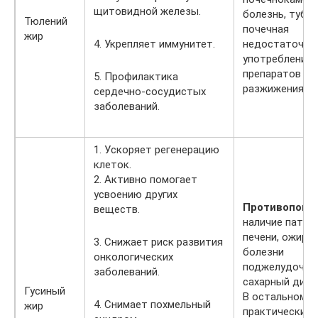
щитовидной железы.
болезнь, тубер
Тюлений
почечная
жир
4. Укрепляет иммунитет.
недостаточно
употребление
препаратов дл
5. Профилактика
разжижения кр
сердечно-сосудистых
заболеваний.
1. Ускоряет регенерацию
клеток.
2. Активно помогает
усвоению других
Противопоказ
веществ.
наличие патол
печени, ожирен
3. Снижает риск развития
болезни
онкологических
поджелудочно
заболеваний.
сахарный диаб
Гусиный
В остальном
4. Снимает похмельный
жир
практически