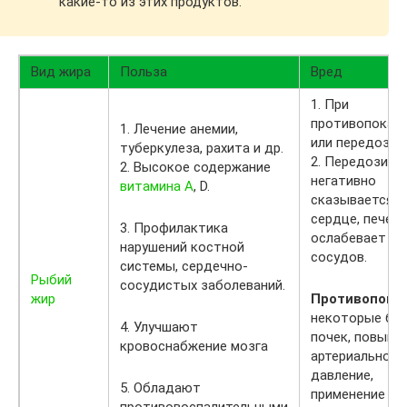
какие-то из этих продуктов.
Вид жира
Польза
Вред
1. При
противопоказ
1. Лечение анемии,
или передозир
туберкулеза, рахита и др.
2. Передозиро
2. Высокое содержание
негативно
витамина А
, D.
сказывается н
сердце, печени 
3. Профилактика
ослабевает ст
нарушений костной
сосудов.
системы, сердечно-
Рыбий
сосудистых заболеваний.
жир
Противопоказ
некоторые бо
4. Улучшают
почек, повыше
кровоснабжение мозга
артериальное
давление,
5. Обладают
применение в 