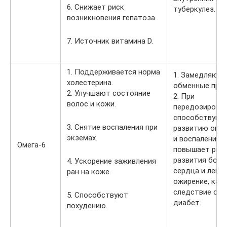
6. Снижает риск
туберкулез.
возникновения гепатоза.
7. Источник витамина D.
1. Поддерживается норма
1. Замедляют
холестерина.
обменные про
2. Улучшают состояние
2. При
волос и кожи.
передозировк
способствуют
3. Снятие воспаления при
развитию опух
экземах.
и воспалений,
Омега-6
повышает рис
развития боле
4. Ускорение заживления
сердца и легки
ран на коже.
ожирение, как
следствие сах
5. Способствуют
диабет.
похудению.