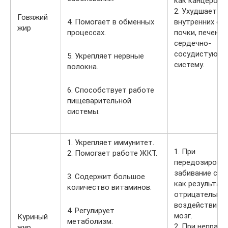
как канцероген
2. Ухудшает р
Говяжий
4. Помогает в обменных
внутренних орг
жир
процессах.
почки, печень,
сердечно-
сосудистую
5. Укрепляет нервные
систему.
волокна.
6. Способствует работе
пищеварительной
системы.
1. Укрепляет иммунитет.
1. При
2. Помогает работе ЖКТ.
передозировке
забивание сос
3. Содержит большое
как результат
количество витаминов.
отрицательно
воздействие н
4. Регулирует
мозг.
Куриный
метаболизм.
2. При неправи
жир