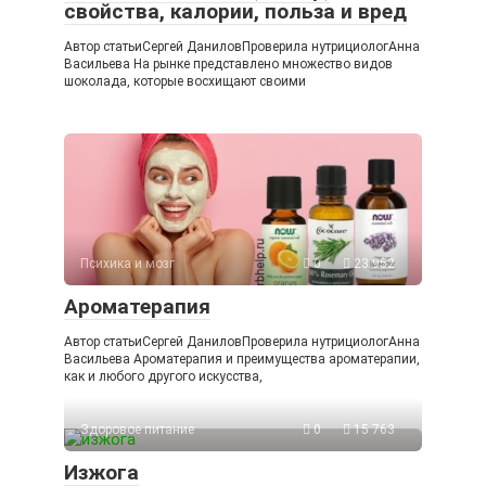
свойства, калории, польза и вред
Автор статьиСергей ДаниловПроверила нутрициологАнна
Васильева На рынке представлено множество видов
шоколада, которые восхищают своими
Психика и мозг
0
23 952
Ароматерапия
Автор статьиСергей ДаниловПроверила нутрициологАнна
Васильева Ароматерапия и преимущества ароматерапии,
как и любого другого искусства,
Здоровое питание
0
15 763
Изжога