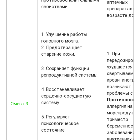
противовоспалительными
аптечных
свойствами
препаратах в
возрасте до 1
1. Улучшение работы
головного мозга.
2. Предотвращает
1. При
старение кожи.
передозировке
ухудшается
3. Сохраняет функции
свертываемос
репродуктивной системы.
крови, иногда
возникают
4. Восстанавливает
проблемы с ЖК
сердечно-сосудистую
Противопоказ
систему.
Омега-3
аллергия на
морепродукты,
5. Регулирует
триместр
психологическое
беременности,
состояние.
заболевания
внутренних орг