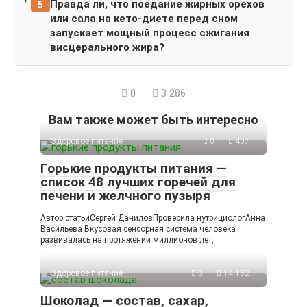
Правда ли, что поедание жирных орехов
5
или сала на кето-диете перед сном
запускает мощный процесс сжигания
висцерального жира?
0
3 286
Вам также может быть интересно
Здоровое питание
0
407
Горькие продукты питания —
список 48 лучших горечей для
печени и желчного пузыря
Автор статьиСергей ДаниловПроверила нутрициологАнна
Васильева Вкусовая сенсорная система человека
развивалась на протяжении миллионов лет,
Здоровое питание
0
14 152
Шоколад — состав, сахар,