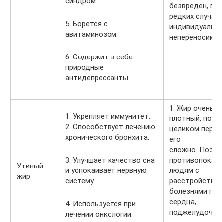
синдром.
безвреден, по
редких случае
5. Борется с
индивидуальн
авитаминозом.
непереносимос
6. Содержит в себе
природные
антидепрессанты.
1. Жир очень
1. Укрепляет иммунитет.
плотный, поэт
2. Способствует лечению
целиком перев
хронического бронхита.
его
сложно. Поэто
3. Улучшает качество сна
противопоказ
Утиный
и успокаивает нервную
людям с
жир
систему.
расстройство
болезнями печ
сердца,
4. Используется при
поджелудочно
лечении онкологии.