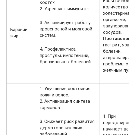
избыточное
костях.
количество
2. Укрепляет иммунитет.
холестерина в
организме,
3. Активизирует работу
закупоривание
кровеносной и мозговой
Бараний
сосудов.
систем.
жир
Противопоказ
гастрит, язве
4. Профилактика
болезни,
простуды, импотенции,
атеросклероз,
бронхиальных болезней.
проблемы с
желчным пузы
1. Улучшение состояния
кожи и волос.
2. Активизация синтеза
гормонов.
1. При
3. Снижает риск развития
передозировк
дерматологических
начинает вест
заболеваний.