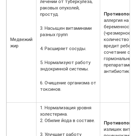
лечении от туберкулеза,
раковых опухолей,
Противопоказ
простуд.
аллергия на со
беременность
3. Насыщен витаминами
(чрезмерное
разных групп
Медвежий
количество са
жир
вредит ребенку
4. Расширяет сосуды.
сочетание с
гормональным
5. Нормализуют работу
препаратами,
эндокринной системы.
антибиотиками
6. Очищение организма от
токсинов.
1. Нормализация уровня
холестерина.
2. Обилие йода в составе.
Противопоказ
излишек витам
3. Улучшает работу
почечнокамен