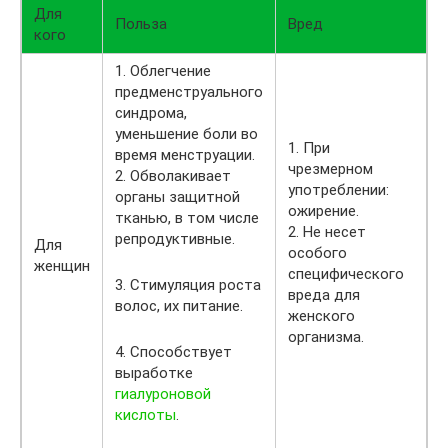
Для
Польза
Вред
кого
1. Облегчение
предменструального
синдрома,
уменьшение боли во
1. При
время менструации.
чрезмерном
2. Обволакивает
употреблении:
органы защитной
ожирение.
тканью, в том числе
2. Не несет
репродуктивные.
Для
особого
женщин
специфического
3. Стимуляция роста
вреда для
волос, их питание.
женского
организма.
4. Способствует
выработке
гиалуроновой
кислоты
.