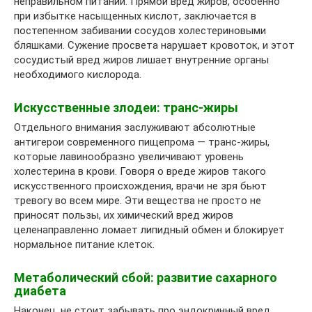
неправильном питании. Прямой вред жиров, особенно
при избытке насыщенных кислот, заключается в
постепенном забивании сосудов холестериновыми
бляшками. Сужение просвета нарушает кровоток, и этот
сосудистый вред жиров лишает внутренние органы
необходимого кислорода.
Искусственные злодеи: транс-жиры
Отдельного внимания заслуживают абсолютные
антигерои современного пищепрома — транс-жиры,
которые лавинообразно увеличивают уровень
холестерина в крови. Говоря о вреде жиров такого
искусственного происхождения, врачи не зря бьют
тревогу во всем мире. Эти вещества не просто не
приносят пользы, их химический вред жиров
целенаправленно ломает липидный обмен и блокирует
нормальное питание клеток.
Метаболический сбой: развитие сахарного
диабета
Наконец, не стоит забывать про эндокринный вред