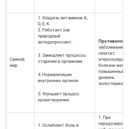
1. Кладезь витаминов A,
D, E, K.
2. Работает как
природный
Противопоказ
антидепрессант.
заболевания
гепатит,
3. Замедляет процессы
Свиной
атеросклероз,
старения в организме.
жир
болезни желуд
повышенный
4. Нормализация
уровень
внутренних органов.
холестерина.
5. Улучшает процесс
кроветворения.
1. При
передозировке
1. Ослабляет боль в