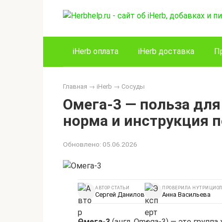
Перейти
к
контенту
iHerb оплата
iHerb доставка
П
Главная
→
iHerb
→
Сосуды
Омега-3 — польза для
норма и инструкция 
Обновлено:
05.06.2026
АВТОР СТАТЬИ
ПРОВЕРИЛА НУТРИЦИОЛ
Сергей Данилов
Анна Васильева
Омега-3
(англ. Omega-3) — это групп