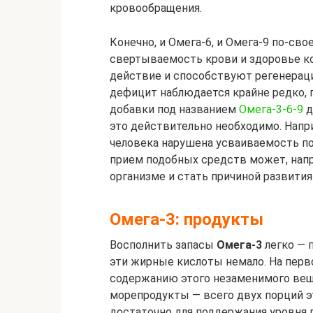
кровообращения.
Конечно, и Омега-6, и Омега-9 по-св
свертываемость крови и здоровье к
действие и способствуют регенераци
дефицит наблюдается крайне редко,
добавки под названием
Омега-3-6-9
д
это действительно необходимо. Напри
человека нарушена усваиваемость п
прием подобных средств может, нап
организме и стать причиной развития 
Омега-3: продукты
Восполнить запасы
Омега-3
легко — 
эти жирные кислоты немало. На перв
содержанию этого незаменимого вещ
морепродукты — всего двух порций 
достаточно для поддержания уровня