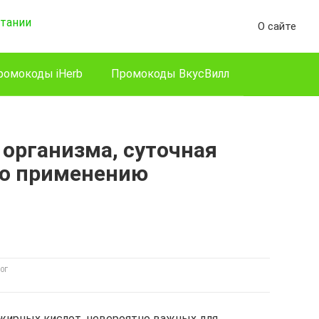
О сайте
ромокоды iHerb
Промокоды ВкусВилл
 организма, суточная
по применению
ОГ
а жирных кислот, невероятно важных для