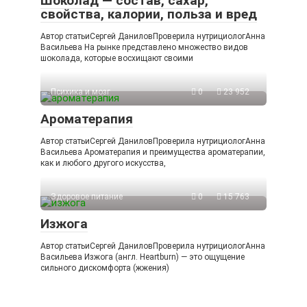
Шоколад — состав, сахар,
свойства, калории, польза и вред
Автор статьиСергей ДаниловПроверила нутрициологАнна
Васильева На рынке представлено множество видов
шоколада, которые восхищают своими
Психика и мозг
0
23 952
Ароматерапия
Автор статьиСергей ДаниловПроверила нутрициологАнна
Васильева Ароматерапия и преимущества ароматерапии,
как и любого другого искусства,
Здоровое питание
0
15 763
Изжога
Автор статьиСергей ДаниловПроверила нутрициологАнна
Васильева Изжога (англ. Heartburn) — это ощущение
сильного дискомфорта (жжения)