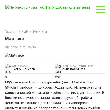
Перейти
к
контенту
Главная
→
iHerb
→
Иммунитет
Майтаке
Обновлено:
23.05.2026
АВТОР СТАТЬИ
ПРОВЕРИЛА НУТРИЦИОЛОГ
Сергей Данилов
Анна Васильева
Майтаке
или Грифола курчавая (англ. Maitake, лат.
Grifola frondosa) — дикорастущий гриб. Используется в
холистической медицине, косметологии, фунгитерапии. В
Японии поэтично называется «танцующий гриб» и
ценится не только целителями, но и кулинарами.
Является одним из распространенных пищевых грибов.