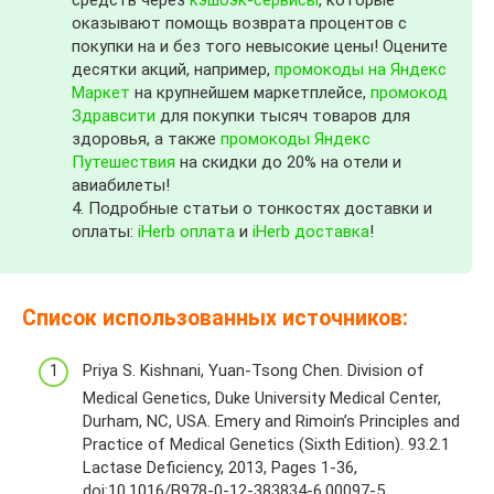
средств через
кэшбэк-сервисы
, которые
оказывают помощь возврата процентов с
покупки на и без того невысокие цены! Оцените
десятки акций, например,
промокоды на Яндекс
Маркет
на крупнейшем маркетплейсе,
промокод
Здравсити
для покупки тысяч товаров для
здоровья, а также
промокоды Яндекс
Путешествия
на скидки до 20% на отели и
авиабилеты!
4. Подробные статьи о тонкостях доставки и
оплаты:
iHerb оплата
и
iHerb доставка
!
Список использованных источников:
Priya S. Kishnani, Yuan-Tsong Chen. Division of
Medical Genetics, Duke University Medical Center,
Durham, NC, USA. Emery and Rimoin’s Principles and
Practice of Medical Genetics (Sixth Edition). 93.2.1
Lactase Deficiency, 2013, Pages 1-36,
doi:10.1016/B978-0-12-383834-6.00097-5