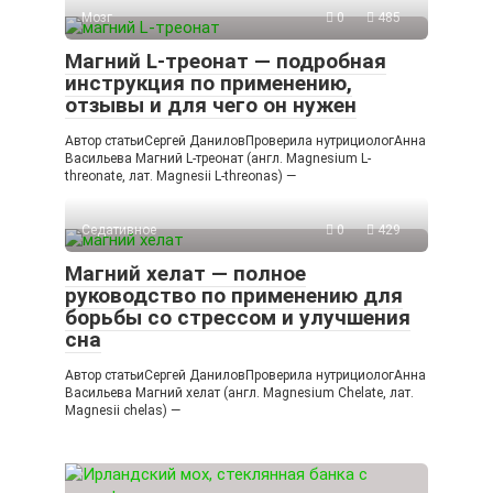
Мозг
0
485
Магний L-треонат — подробная
инструкция по применению,
отзывы и для чего он нужен
Автор статьиСергей ДаниловПроверила нутрициологАнна
Васильева Магний L-треонат (англ. Magnesium L-
threonate, лат. Magnesii L-threonas) —
Седативное
0
429
Магний хелат — полное
руководство по применению для
борьбы со стрессом и улучшения
сна
Автор статьиСергей ДаниловПроверила нутрициологАнна
Васильева Магний хелат (англ. Magnesium Chelate, лат.
Magnesii chelas) —