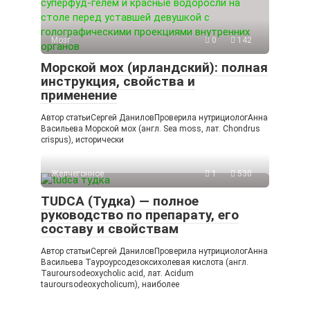
Мозг
0
142
Морской мох (ирландский): полная
инструкция, свойства и
применение
Автор статьиСергей ДаниловПроверила нутрициологАнна
Васильева Морской мох (англ. Sea moss, лат. Chondrus
crispus), исторически
Желчегонное
1
530
TUDCA (Тудка) — полное
руководство по препарату, его
составу и свойствам
Автор статьиСергей ДаниловПроверила нутрициологАнна
Васильева Тауроурсодезоксихолевая кислота (англ.
Tauroursodeoxycholic acid, лат. Acidum
tauroursodeoxycholicum), наиболее