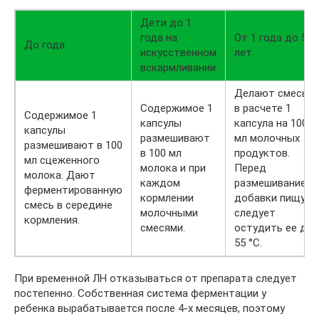
Дети до 1
года на
От 1 года до 5
До года
искусственном
лет
вскармливании
Делают смесь
Содержимое 1
в расчете 1
Содержимое 1
капсулы
капсула на 100
капсулы
размешивают
мл молочных
размешивают в 100
в 100 мл
продуктов.
мл сцеженного
молока и при
Перед
молока. Дают
каждом
размешиванием
ферментированную
кормлении
добавки пищу
смесь в середине
молочными
следует
кормления.
смесями.
остудить ее до
55 °C.
При временной ЛН отказываться от препарата следует
постепенно. Собственная система ферментации у
ребенка вырабатывается после 4-х месяцев, поэтому