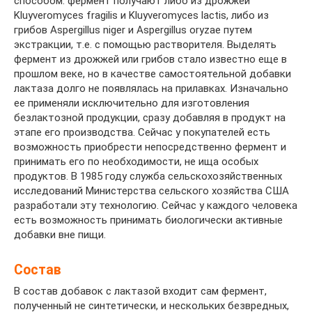
способом: фермент получают либо из дрожжей
Kluyveromyces fragilis и Kluyveromyces lactis, либо из
грибов Aspergillus niger и Aspergillus oryzae путем
экстракции, т.е. с помощью растворителя. Выделять
фермент из дрожжей или грибов стало известно еще в
прошлом веке, но в качестве самостоятельной добавки
лактаза долго не появлялась на прилавках. Изначально
ее применяли исключительно для изготовления
безлактозной продукции, сразу добавляя в продукт на
этапе его производства. Сейчас у покупателей есть
возможность приобрести непосредственно фермент и
принимать его по необходимости, не ища особых
продуктов. В 1985 году служба сельскохозяйственных
исследований Министерства сельского хозяйства США
разработали эту технологию. Сейчас у каждого человека
есть возможность принимать биологически активные
добавки вне пищи.
Состав
В состав добавок с лактазой входит сам фермент,
полученный не синтетически, и нескольких безвредных,