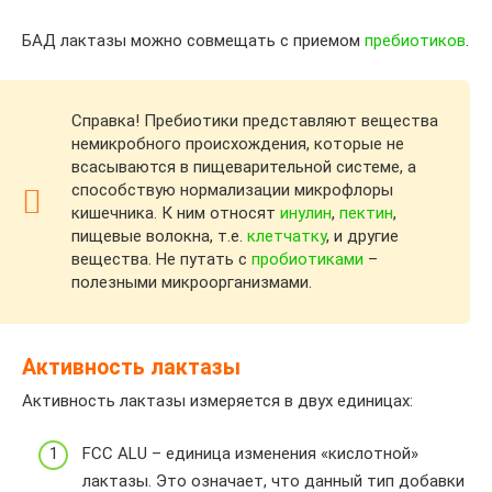
БАД лактазы можно совмещать с приемом
пребиотиков
.
Справка! Пребиотики представляют вещества
немикробного происхождения, которые не
всасываются в пищеварительной системе, а
способствую нормализации микрофлоры
кишечника. К ним относят
инулин
,
пектин
,
пищевые волокна, т.е.
клетчатку
, и другие
вещества. Не путать с
пробиотиками
–
полезными микроорганизмами.
Активность лактазы
Активность лактазы измеряется в двух единицах:
FCC ALU – единица изменения «кислотной»
лактазы. Это означает, что данный тип добавки