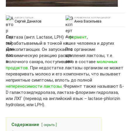
АВТОР СТАТЬИ
ПРОВЕРИЛА НУТРИЦИОЛОГ
Сергей Данилов
Анна Васильева
Лактаза (англ. Lactase, LPH) –
фермент
,
вырабатываемый в тонкой кишке человека и других
млекопитающих. Он запускает в организме
биохимическую реакцию расщепления лактозы, т.е.
молочного сахара, поступившего в составе
молочных
продуктов
. При недостатке лактазы организм не может
переваривать молоко и его компоненты, что вызывает
неприятные симптомы, вплоть до полной
непереносимости лактозы
. Фермент также называют ß-
D галактозидгидролаза, лактаза-флоризин гидролаза,
или ЛХГ (перевод на английский язык – lactase-phlorizin
hydrolase, или LPH).
Содержание
скрыть