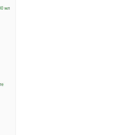
30 мл
те