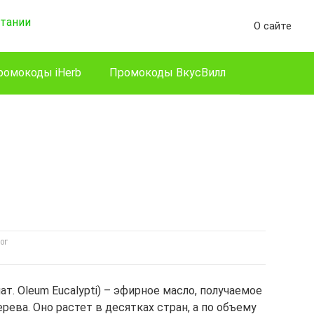
О сайте
ромокоды iHerb
Промокоды ВкусВилл
ОГ
 лат. Oleum Eucalуpti) – эфирное масло, получаемое
рева. Оно растет в десятках стран, а по объему