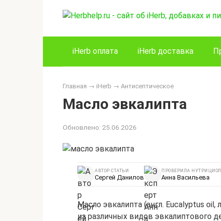
Перейти
к
контенту
iHerb оплата
iHerb доставка
П
Главная
→
iHerb
→
Антисептическое
Масло эвкалипта
Обновлено:
25.06.2026
АВТОР СТАТЬИ
ПРОВЕРИЛА НУТРИЦИОЛ
Сергей Данилов
Анна Васильева
Масло эвкалипта (англ. Eucalyptus oil,
из различных видов эвкалиптового де