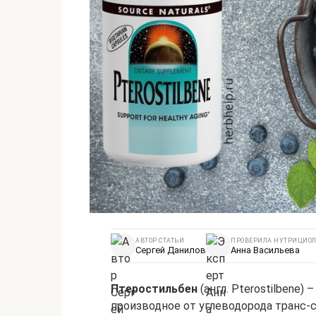
АВТОР СТАТЬИ
ПРОВЕРИЛА НУТРИЦИОЛ
Сергей Данилов
Анна Васильева
Птеростильбен
(англ. Pterostilbene)
производное от углеводорода транс-с