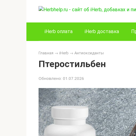
Перейти
к
контенту
iHerb оплата
iHerb доставка
П
Главная
→
iHerb
→
Антиоксиданты
Птеростильбен
Обновлено:
01.07.2026