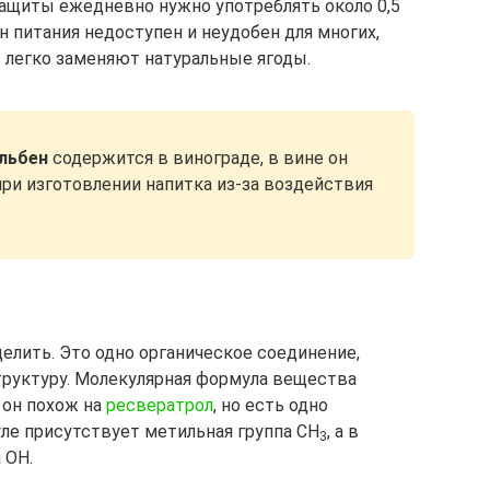
ащиты ежедневно нужно употреблять около 0,5
н питания недоступен и неудобен для многих,
м
легко заменяют натуральные ягоды.
льбен
содержится в винограде, в вине он
при изготовлении напитка из-за воздействия
елить. Это одно органическое соединение,
труктуру. Молекулярная формула вещества
е он похож на
ресвератрол
, но есть одно
уле присутствует метильная группа СН
, а в
3
 OH.