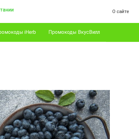
О сайте
ромокоды iHerb
Промокоды ВкусВилл