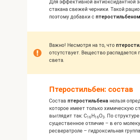
Для эффективной антиоксидантной з
стакана свежей черники. Такой рацио
поэтому добавки с
птеростильбено
Важно! Несмотря на то, что
птерости
отсутствует. Вещество распадается 
света.
Птеростильбен: состав
Состав
птеростильбена
нельзя опред
которое имеет только химическую с
выглядит так: C
H
O
. По структур
16
16
3
существенное отличие – в его молек
ресвератроле – гидроксильная группа