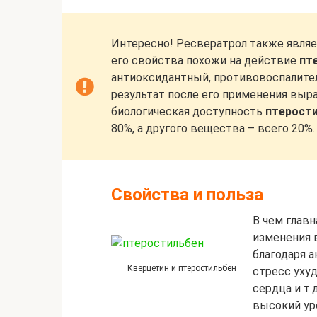
Интересно! Ресвератрол также явля
его свойства похожи на действие
пт
антиоксидантный, противовоспалите
результат после его применения выра
биологическая доступность
птерост
80%, а другого вещества – всего 20%.
Свойства и польза
В чем главн
изменения 
благодаря 
Кверцетин и птеростильбен
стресс ухуд
сердца и т
высокий ур