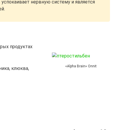
е успокаивает нервную систему и является
й.
рых продуктах
«Alpha Brain» Onnit
ника, клюква,