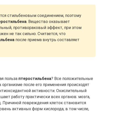
ется стильбеновым соединением, поэтому
еростильбена
. Вещество оказывает
льный, противораковый эффект, при этом
жен не так сильно. Считается, что
ильбена
после приема внутрь составляет
ая польза
птеростильбена
? Все положительные
в организме после его применения происходят
антиоксидантной активности. Окислительный
шает работу практически всех органов: мозга,
.д. Причиной повреждения клеток становится
овень активных форм кислорода, в том числе,