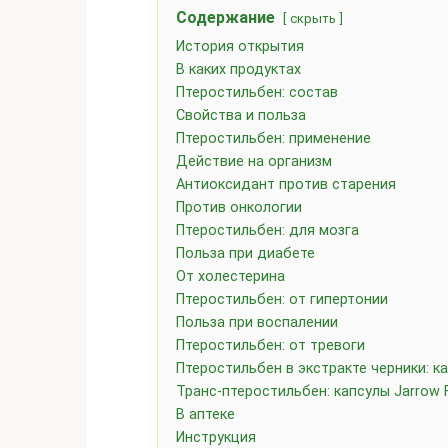
Содержание
скрыть
История открытия
В каких продуктах
Птеростильбен: состав
Свойства и польза
Птеростильбен: применение
Действие на организм
Антиоксидант против старения
Против онкологии
Птеростильбен: для мозга
Польза при диабете
От холестерина
Птеростильбен: от гипертонии
Польза при воспалении
Птеростильбен: от тревоги
Птеростильбен в экстракте черники: ка
Транс-птеростильбен: капсулы Jarrow 
В аптеке
Инструкция