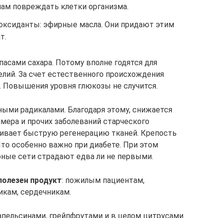
ам повреждать клетки организма.
иоксиданты: эфирные масла. Они придают этим
т.
асами сахара. Потому вполне годятся для
елий. За счет естественного происхождения
. Повышения уровня глюкозы не случится.
ными радикалами. Благодаря этому, снижается
ймера и прочих заболеваний старческого
чивает быструю регенерацию тканей. Крепость
Что особенно важно при диабете. При этом
рные сети страдают едва ли не первыми.
полезен продукт
: пожилым пациентам,
икам, сердечникам.
 апельсинами, грейпфрутами и в целом цитрусами