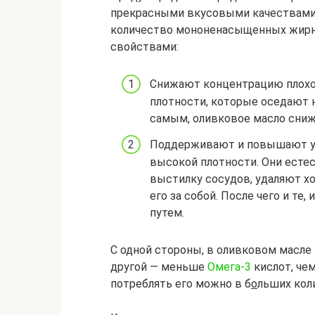
прекрасными вкусовыми качествами.
количество мононенасыщенных жирн
свойствами:
Снижают концентрацию плохог
плотности, которые оседают 
самым, оливковое масло сниж
Поддерживают и повышают ур
высокой плотности. Они ест
выстилку сосудов, удаляют х
его за собой. После чего и т
путем.
С одной стороны, в оливковом масл
другой — меньше
Омега-3
кислот, че
потреблять его можно в б
о
льших кол