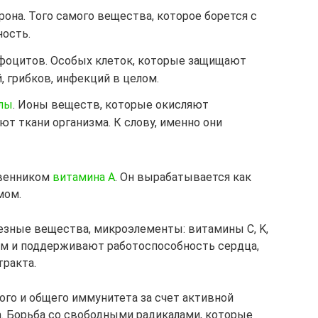
она. Того самого вещества, которое борется с
ность.
фоцитов. Особых клеток, которые защищают
, грибков, инфекций в целом.
лы
. Ионы веществ, которые окисляют
т ткани организма. К слову, именно они
твенником
витамина A
. Он вырабатывается как
мом.
лезные вещества, микроэлементы: витамины C, K,
зм и поддерживают работоспособность сердца,
тракта.
ого и общего иммунитета за счет активной
. Борьба со свободными радикалами, которые