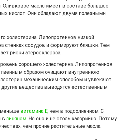
 Оливковое масло имеет в составе большое
ых кислот. Они обладают двумя полезными
о холестерина. Липопротеинов низкой
на стенках сосудов и формируют бляшки. Тем
ает риски атеросклероза.
овень хорошего холестерина. Липопротеинов
ественным образом очищают внутреннюю
олестерин механическим способом и увлекают
е, и другие вещества выводятся естественным
е меньше
витамина E
, чем в подсолнечном. С
м в
льняном
. Но оно и не столь калорийно. Потому
ичествах, чем прочие растительные масла.