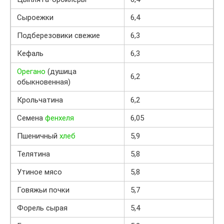
Сыроежки
6,4
Подберезовики свежие
6,3
Кефаль
6,3
Орегано
(душица
6,2
обыкновенная)
Крольчатина
6,2
Семена
фенхеля
6,05
Пшеничный
хлеб
5,9
Телятина
5,8
Утиное мясо
5,8
Говяжьи почки
5,7
Форель сырая
5,4