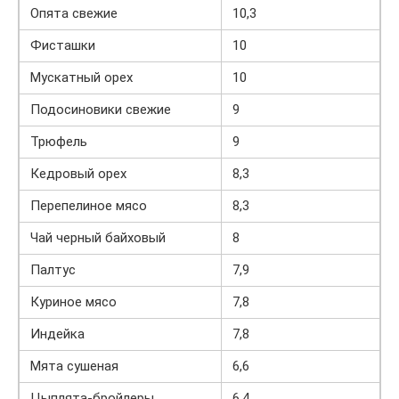
Опята свежие
10,3
Фисташки
10
Мускатный орех
10
Подосиновики свежие
9
Трюфель
9
Кедровый орех
8,3
Перепелиное мясо
8,3
Чай черный байховый
8
Палтус
7,9
Куриное мясо
7,8
Индейка
7,8
Мята сушеная
6,6
Цыплята-бройлеры
6,4