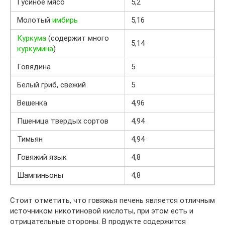
Гусиное мясо
5,2
Молотый
имбирь
5,16
Куркума
(содержит много
5,14
куркумина
)
Говядина
5
Белый гриб, свежий
5
Вешенка
4,96
Пшеница твердых сортов
4,94
Тимьян
4,94
Говяжий язык
4,8
Шампиньоны
4,8
Стоит отметить, что говяжья печень является отличным
источником никотиновой кислоты, при этом есть и
отрицательные стороны. В продукте содержится