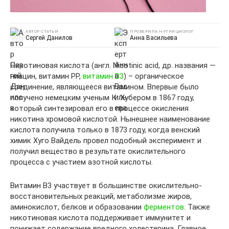
АВТОР СТАТЬИ
ПРОВЕРИЛА НУТРИЦИОЛОГ
Сергей Данилов
Анна Васильева
Никотиновая кислота (англ. Nicotinic acid, др. названия —
ниацин, витамин PP,
витамин B3
) – органическое
соединение, являющееся витамином. Впервые было
получено немецким ученым К. Хубером в 1867 году,
который синтезировал его в процессе окисления
никотина хромовой кислотой. Нынешнее наименование
кислота получила только в 1873 году, когда венский
химик Хуго Вайдель провел подобный эксперимент и
получил вещество в результате окислительного
процесса с участием азотной кислоты.
Витамин B3 участвует в большинстве окислительно-
восстановительных реакций, метаболизме жиров,
аминокислот, белков и образовании
ферментов
. Также
никотиновая кислота поддерживает иммунитет и
понижает содержание вредного холестерина. Главное