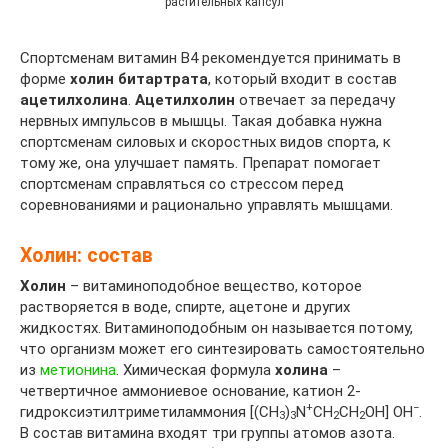
растительных капсул
Спортсменам витамин B4 рекомендуется принимать в
форме
холин битартрата
, который входит в состав
ацетилхолина
.
Ацетилхолин
отвечает за передачу
нервных импульсов в мышцы. Такая добавка нужна
спортсменам силовых и скоростных видов спорта, к
тому же, она улучшает память. Препарат помогает
спортсменам справляться со стрессом перед
соревнованиями и рационально управлять мышцами.
Холин: состав
Холин
– витаминоподобное вещество, которое
растворяется в воде, спирте, ацетоне и других
жидкостях. Витаминоподобным он называется потому,
что организм может его синтезировать самостоятельно
из
метионина
. Химическая формула
холина
–
четвертичное аммониевое основание, катион 2-
+
−
гидроксиэтилтриметиламмония [(
CH
)
N
CH
CH
OH
]
OH
.
3
3
2
2
В состав витамина входят три группы атомов азота.