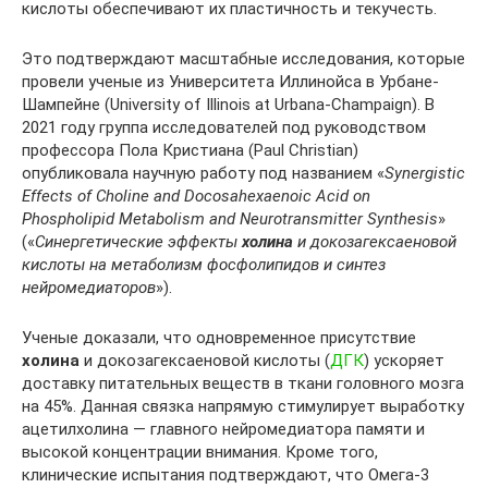
кислоты обеспечивают их пластичность и текучесть.
Это подтверждают масштабные исследования, которые
провели ученые из Университета Иллинойса в Урбане-
Шампейне (University of Illinois at Urbana-Champaign). В
2021 году группа исследователей под руководством
профессора Пола Кристиана (Paul Christian)
опубликовала научную работу под названием «
Synergistic
Effects of Choline and Docosahexaenoic Acid on
Phospholipid Metabolism and Neurotransmitter Synthesis
»
(«
Синергетические эффекты
холина
и докозагексаеновой
кислоты на метаболизм фосфолипидов и синтез
нейромедиаторов
»).
Ученые доказали, что одновременное присутствие
холина
и докозагексаеновой кислоты (
ДГК
) ускоряет
доставку питательных веществ в ткани головного мозга
на 45%. Данная связка напрямую стимулирует выработку
ацетилхолина — главного нейромедиатора памяти и
высокой концентрации внимания. Кроме того,
клинические испытания подтверждают, что Омега-3