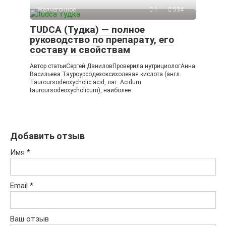
Желчегонное
1
534
TUDCA (Тудка) — полное
руководство по препарату, его
составу и свойствам
Автор статьиСергей ДаниловПроверила нутрициологАнна
Васильева Тауроурсодезоксихолевая кислота (англ.
Tauroursodeoxycholic acid, лат. Acidum
tauroursodeoxycholicum), наиболее
Добавить отзыв
Имя
*
Email
*
Ваш отзыв