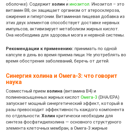
оболочке). Содержит
холин
и
инозитол
. Инозитол – это
витамин В8, он защищает организм от атеросклероза,
ожирения и гипертонии. Витаминная пищевая добавка из
этих двух элементов способствует доставке нервных
импульсов, активизирует метаболизм жирных кислот.
Она необходима для здоровья мозга и нервной системы.
Рекомендации к применению:
принимать по одной
капсуле в день во время приема пищи. Не употреблять во
время обострения заболеваний, беречь от детей.
Синергия холина и Омега-3: что говорит
наука
Совместный прием
холина
(витамина B4) и
полиненасыщенных жирных кислот
Омега-3
(DHA/EPA)
запускает мощный синергетический эффект, который в
разы превосходит эффективность каждого компонента
по отдельности.
Холин
критически необходим для
синтеза фосфатидилхолина — основного структурного
элемента клеточных мембран, а Омега-3 жирные