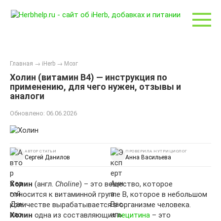
Перейти
к
контенту
Главная
→
iHerb
→
Мозг
Холин (витамин B4) — инструкция по
применению, для чего нужен, отзывы и
аналоги
Обновлено:
06.06.2026
АВТОР СТАТЬИ
ПРОВЕРИЛА НУТРИЦИОЛОГ
Сергей Данилов
Анна Васильева
Холин
(англ.
Choline
) – это вещество, которое
относится к витаминной группе В, которое в небольшом
количестве вырабатывается в организме человека.
Холин
одна из составляющих
лецитина
– это