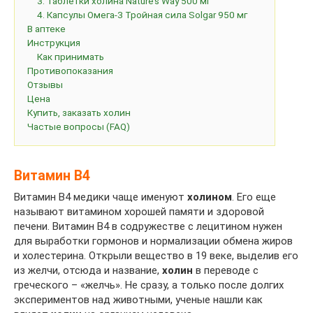
3. Таблетки холина Nature’s Way 500 мг
4. Капсулы Омега-3 Тройная сила Solgar 950 мг
В аптеке
Инструкция
Как принимать
Противопоказания
Отзывы
Цена
Купить, заказать холин
Частые вопросы (FAQ)
Витамин B4
Витамин B4 медики чаще именуют
холином
. Его еще
называют витамином хорошей памяти и здоровой
печени. Витамин B4 в содружестве с лецитином нужен
для выработки гормонов и нормализации обмена жиров
и холестерина. Открыли вещество в 19 веке, выделив его
из желчи, отсюда и название,
холин
в переводе с
греческого – «желчь». Не сразу, а только после долгих
экспериментов над животными, ученые нашли как