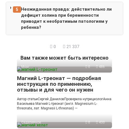
Неожиданная правда: действительно ли
5
дефицит холина при беременности
приводит к необратимым патологиям у
ребенка?
0
21 337
Вам также может быть интересно
Мозг
0
486
Магний L-треонат — подробная
инструкция по применению,
отзывы и для чего он нужен
Автор статьиСергей ДаниловПроверила нутрициологАнна
Васильева Магний L-треонат (англ. Magnesium L-
threonate, лат. Magnesii L-threonas) —
Седативное
0
430