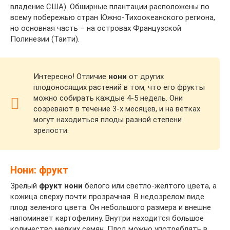
владение США). Обширные плантации расположены по
всему побережью стран Южно-Тихоокеанского региона,
но основная часть – на островах Французской
Полинезии (Таити).
Интересно! Отличие
нони
от других
плодоносящих растений в том, что его фрукты
можно собирать каждые 4-5 недель. Они
созревают в течение 3-х месяцев, и на ветках
могут находиться плоды разной степени
зрелости.
Нони: фрукт
Зрелый
фрукт нони
белого или светло-желтого цвета, а
кожица сверху почти прозрачная. В недозрелом виде
плод зеленого цвета. Он небольшого размера и внешне
напоминает картофелину. Внутри находится большое
количество мелких семян. Плод можно употреблять в