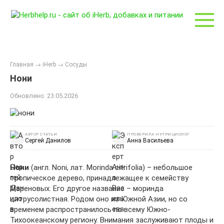
Перейти
к
контенту
Главная
→
iHerb
→
Сосуды
Нони
Обновлено:
23.05.2026
АВТОР СТАТЬИ
ПРОВЕРИЛА НУТРИЦИОЛОГ
Сергей Данилов
Анна Васильева
Нони
(англ. Noni, лат. Morinda citrifoliа) – небольшое
тропическое дерево, принадлежащее к семейству
Мареновых. Его другое название – моринда
цитрусолистная. Родом оно из Южной Азии, но со
временем распространилось по всему Южно-
Тихоокеанскому региону. Внимания заслуживают плоды и