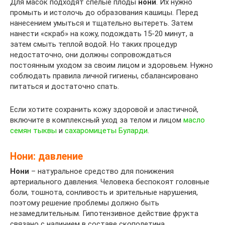
Для масок подходят спелые плоды
нони
. Их нужно
промыть и истолочь до образования кашицы. Перед
нанесением умыться и тщательно вытереть. Затем
нанести «скраб» на кожу, подождать 15-20 минут, а
затем смыть теплой водой. Но таких процедур
недостаточно, они должны сопровождаться
постоянным уходом за своим лицом и здоровьем. Нужно
соблюдать правила личной гигиены, сбалансировано
питаться и достаточно спать.
Если хотите сохранить кожу здоровой и эластичной,
включите в комплексный уход за телом и лицом
масло
семян тыквы
и
сахаромицеты Буларди
.
Нони: давление
Нони
– натуральное средство для понижения
артериального давления. Человека беспокоят головные
боли, тошнота, сонливость и зрительные нарушения,
поэтому решение проблемы должно быть
незамедлительным. Гипотензивное действие фрукта
связано с наличием в составе скополетина