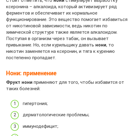
Стоит отметить, что
нони
стимулирует выработку
ксеронина – алкалоида, который активизирует ряд
ферментов и обеспечивает их нормальное
функционирование. Это вещество помогает избавиться
от никотиновой зависимости, ведь никотин по
химической структуре также является алкалоидом.
Поступая в организм через табак, он вызывает
привыкание. Но, если курильщику давать
нони
, то
никотин заменяется на ксеронин, и тяга к курению
постепенно пропадает.
Нони: применение
Фрукт нони
применяют для того, чтобы избавится от
таких болезней:
гипертония;
дерматологические проблемы;
иммунодефицит;