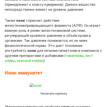
(принадлежит к классу кумаринов). Данное вещество
непосредственно влияет на уровень давления.
Также
нони
тормозит действие
ангиотензинпревращающего фермента (АПФ). Он играет
важную роль в ренин-ангиотензиновой системе,
регулирующей кровяное давление и объём крови в
организме. Так давление понижается, но не ниже
физиологической нормы. Это дает основание
употреблять
нони
для лечения гипертонии в комплексе с
другими препаратами и добавками (
чаванпраш
,
лист
оливы
,
красный клевер
).
Нони: иммунитет
Увеличить картинку
Иммуномодулирующие свойства
нони
не остались