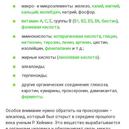
макро- и микроэлементы: железо,
калий
,
магний
,
кальций
,
молибден
, натрий, фосфор;
витамин A
,
C
,
E
, группы B (
B1
,
B2
,
B5
,
B6
,
биотин
),
фолиевая кислота
;
аминокислоты:
аспарагиновая кислота
,
глицин
,
метионин
,
тирозин
,
лизин
,
аргинин
, цистин,
изолейцин,
фенилаланин
и т.д.;
жирные кислоты (
линолевая кислота
);
алкалоиды;
терпеноиды;
другие органические соединения: глюкоза,
каротин, кумарины, проксеронин, дамнакантал,
ферменты
.
Особое внимание нужно обратить на проксеронин –
алкалоид, который был открыт в середине прошлого
века ученым Р. Хейнике. Это вещество вырабатывается
в организме человека и обеспечивает связь между