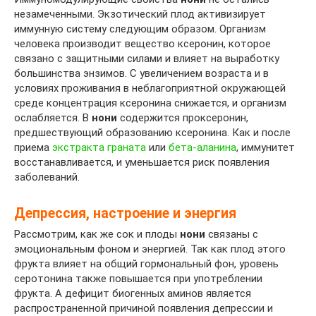
незамеченными. Экзотический плод активизирует
иммунную систему следующим образом. Организм
человека производит вещество ксеронин, которое
связано с защитными силами и влияет на выработку
большинства энзимов. С увеличением возраста и в
условиях проживания в неблагоприятной окружающей
среде концентрация ксеронина снижается, и организм
ослабляется. В
нони
содержится проксеронин,
предшествующий образованию ксеронина. Как и после
приема
экстракта граната
или
бета-аланина
, иммунитет
восстанавливается, и уменьшается риск появления
заболеваний.
Депрессия, настроение и энергия
Рассмотрим, как же сок и плоды
нони
связаны с
эмоциональным фоном и энергией. Так как плод этого
фрукта влияет на общий гормональный фон, уровень
серотонина также повышается при употреблении
фрукта. А дефицит биогенных аминов является
распространенной причиной появления депрессии и