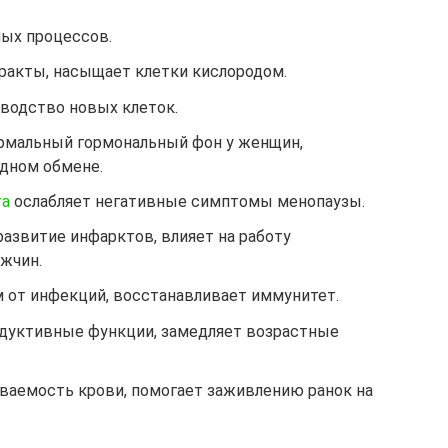
ных процессов.
аракты, насыщает клетки кислородом.
зводство новых клеток.
ормальный гормональный фон у женщин,
одном обмене.
та
ослабляет негативные симптомы менопаузы.
развитие инфарктов, влияет на работу
жчин.
м от инфекций, восстанавливает иммунитет.
одуктивные функции, замедляет возрастные
ываемость крови, помогает заживлению ранок на