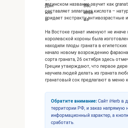
латинском название звучит как grana
составляет эллаговая кислота – нату
придает экстракту антивозрастные и
На Востоке гранат именуют не иначе 
королевской короны была изготовлена
находили плоды граната в египетских 
начало новому возрождению фараона
сорта граната, 26 октября здесь отм
Греции утверждают, что первое дере
научила людей делать из граната люб
гранатовый сок предлагают в меню к
Обратите внимание:
Сайт iHerb в 
территории РФ, и заказ напрямую н
информационный характер, а кнопк
сработать.