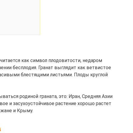
очитается как символ плодовитости, недаром
ении бесплодия. Гранат выглядит как ветвистое
красивыми блестящими листьями. Плоды круглой
ваться родиной граната, это: Иран, Средняя Азии
ивое и засухоустойчивое растение хорошо растет
джане и Крыму.
в