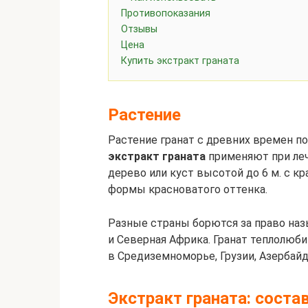
Противопоказания
Отзывы
Цена
Купить экстракт граната
Растение
Растение гранат с древних времен п
экстракт граната
применяют при леч
дерево или куст высотой до 6 м. с 
формы красноватого оттенка.
Разные страны борются за право назы
и Северная Африка. Гранат теплолюб
в Средиземноморье, Грузии, Азербай
Экстракт граната: соста