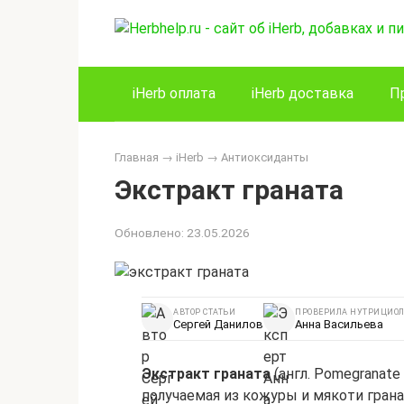
Перейти
к
контенту
iHerb оплата
iHerb доставка
П
Главная
→
iHerb
→
Антиоксиданты
Экстракт граната
Обновлено:
23.05.2026
АВТОР СТАТЬИ
ПРОВЕРИЛА НУТРИЦИОЛ
Сергей Данилов
Анна Васильева
Экстракт граната
(англ. Pomegranate
получаемая из кожуры и мякоти грана